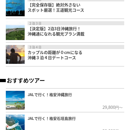
【完全保存版】絶対外さない
スポット厳選！王道観光コース
２泊３日
【決定版】2泊3日沖縄旅行！
沖縄通になれる観光プラン満載
３泊４日
カップルの距離が０cmになる
沖縄３泊４日デートコース
おすすめツアー
JALで行く！格安沖縄旅行
29,800
円～
JALで行く！格安石垣島旅行