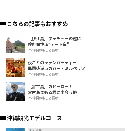
こちらの記事もおすすめ
［伊江島］タッチューの麓に
佇む個性派“アート宿”
沖縄おもしろ情報
夜ごとのラテンパーティー
異国感満点のバー・ミルベッソ
沖縄おもしろ情報
［宮古島］のヒーロー！
宮古島まもる君に出会う旅
沖縄おもしろ情報
沖縄観光モデルコース
３泊４日