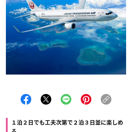
１泊２日でも工夫次第で２泊３日並に楽しめ
る