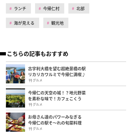
ランチ
今帰仁村
北部
海が見える
観光地
こちらの記事もおすすめ
古宇利大橋を望む超絶景橋の駅
リカリカワルミで今帰仁満喫♪
グルメ
今帰仁の天空の城！？地元野菜
を素朴な味で！カフェこくう
グルメ
お母さん達のパワーみなぎる
今帰仁の駅そ～れの旬菜料理
グルメ