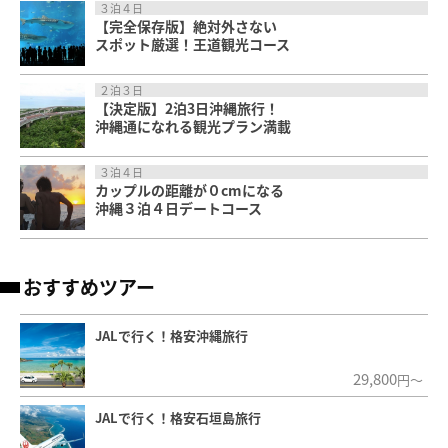
３泊４日
【完全保存版】絶対外さない
スポット厳選！王道観光コース
２泊３日
【決定版】2泊3日沖縄旅行！
沖縄通になれる観光プラン満載
３泊４日
カップルの距離が０cmになる
沖縄３泊４日デートコース
おすすめツアー
JALで行く！格安沖縄旅行
29,800
円～
JALで行く！格安石垣島旅行