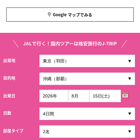
Google マップでみる
JALで行く！国内ツアーは格安旅行のJ-TRIP
出発地
目的地
出発日
日数
部屋タイプ