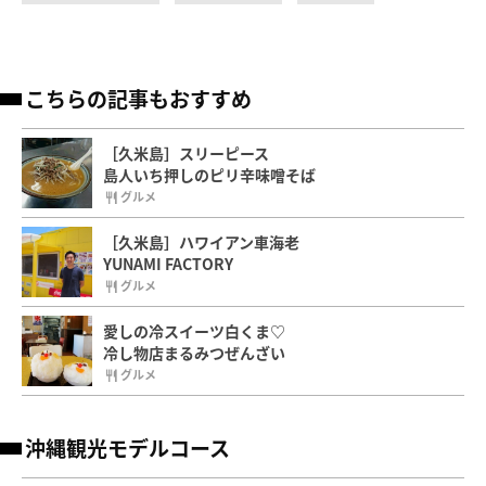
こちらの記事もおすすめ
［久米島］スリーピース
島人いち押しのピリ辛味噌そば
グルメ
［久米島］ハワイアン車海老
YUNAMI FACTORY
グルメ
愛しの冷スイーツ白くま♡
冷し物店まるみつぜんざい
グルメ
沖縄観光モデルコース