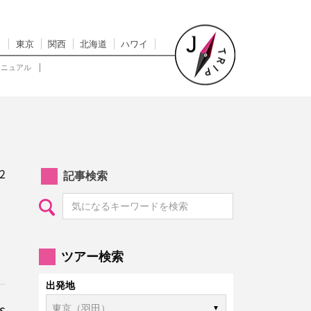
東京
関西
北海道
ハワイ
マニュアル
2
記事検索
ツアー検索
出発地
s