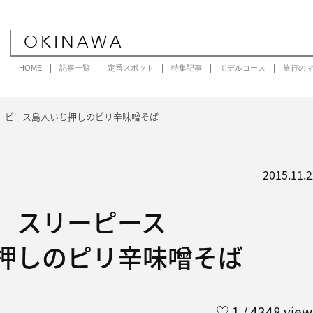
OKINAWA
HOME
記事一覧
定番スポット
特集記事
モデルコース
旅行の
ーピース島人いち押しのピリ辛味噌そば
2015.11.2
］スリーピース
押しのピリ辛味噌そば
♡
1
/ 4348 view