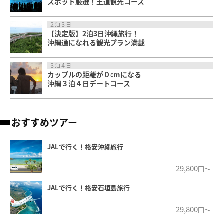
スポット厳選！王道観光コース
２泊３日
【決定版】2泊3日沖縄旅行！
沖縄通になれる観光プラン満載
３泊４日
カップルの距離が０cmになる
沖縄３泊４日デートコース
おすすめツアー
JALで行く！格安沖縄旅行
29,800
円～
JALで行く！格安石垣島旅行
29,800
円～