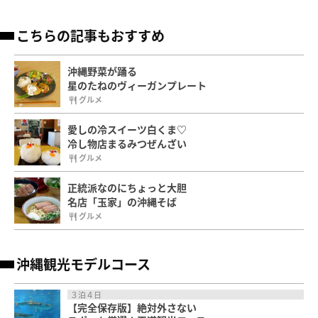
こちらの記事もおすすめ
沖縄野菜が踊る
星のたねのヴィーガンプレート
グルメ
愛しの冷スイーツ白くま♡
冷し物店まるみつぜんざい
グルメ
正統派なのにちょっと大胆
名店「玉家」の沖縄そば
グルメ
沖縄観光モデルコース
３泊４日
【完全保存版】絶対外さない