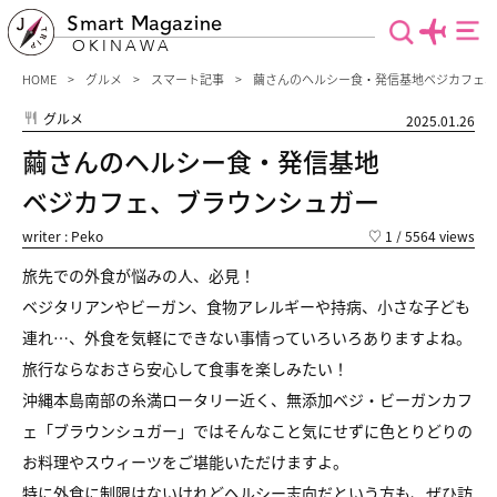
Smart Magazine
OKINAWA
HOME
グルメ
スマート記事
繭さんのヘルシー食・発信基地ベジカフェ、
グルメ
2025.01.26
繭さんのヘルシー食・発信基地
ベジカフェ、ブラウンシュガー
writer : Peko
♡
1
/ 5564 views
旅先での外食が悩みの人、必見！
ベジタリアンやビーガン、食物アレルギーや持病、小さな子ども
連れ…、外食を気軽にできない事情っていろいろありますよね。
旅行ならなおさら安心して食事を楽しみたい！
沖縄本島南部の糸満ロータリー近く、無添加ベジ・ビーガンカフ
ェ「ブラウンシュガー」ではそんなこと気にせずに色とりどりの
お料理やスウィーツをご堪能いただけますよ。
特に外食に制限はないけれどヘルシー志向だという方も、ぜひ訪