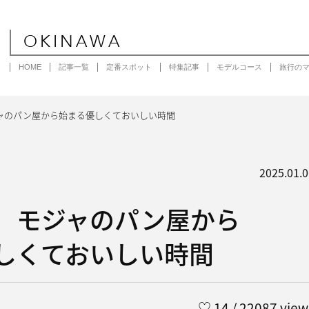
OKINAWA
HOME
記事一覧
定番スポット
特集記事
モデルコース
旅行の
ャのパン屋から始まる優しくておいしい時間
2025.01.0
］モジャのパン屋から
しくておいしい時間
♡
14
/ 22087 view