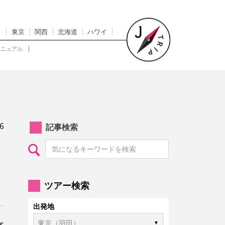
東京
関西
北海道
ハワイ
マニュアル
6
記事検索
ツアー検索
出発地
s