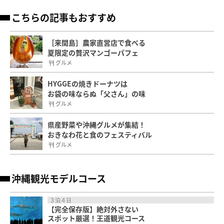
こちらの記事もおすすめ
［来間島］農家直営店で食べる
夏限定の贅沢マンゴーパフェ
グルメ
HYGGEの焼きドーナツは
お袋の味ならぬ「父さん」の味
グルメ
県産野菜や沖縄グルメが集結！
おきなわ花と食のフェスティバル
グルメ
沖縄観光モデルコース
３泊４日
【完全保存版】絶対外さない
スポット厳選！王道観光コース