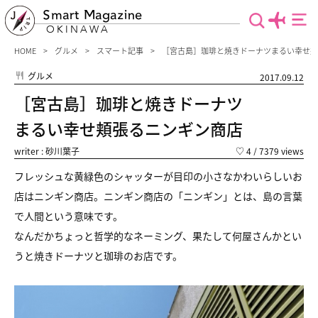
Smart Magazine
OKINAWA
HOME
グルメ
スマート記事
［宮古島］珈琲と焼きドーナツまるい幸せ頬
グルメ
2017.09.12
［宮古島］珈琲と焼きドーナツ
まるい幸せ頬張るニンギン商店
writer : 砂川葉子
♡
4
/ 7379 views
フレッシュな黄緑色のシャッターが目印の小さなかわいらしいお
店はニンギン商店。ニンギン商店の「ニンギン」とは、島の言葉
で人間という意味です。
なんだかちょっと哲学的なネーミング、果たして何屋さんかとい
うと焼きドーナツと珈琲のお店です。