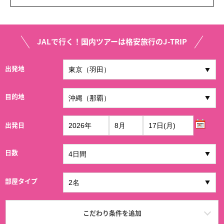
JALで行く！国内ツアーは格安旅行のJ-TRIP
出発地
目的地
出発日
日数
部屋タイプ
こだわり条件を追加