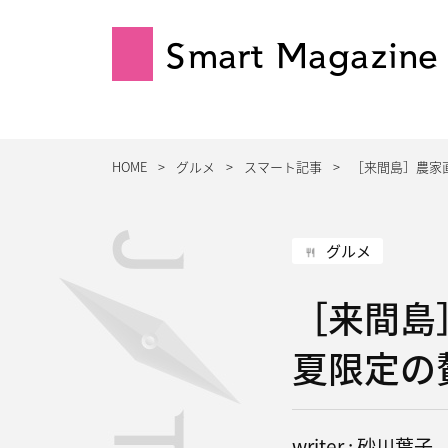
Smart Magazine
HOME
グルメ
スマート記事
［来間島］農家
グルメ
［来間島
夏限定の
writer : 砂川葉子