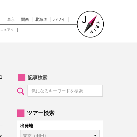
東京
関西
北海道
ハワイ
マニュアル
1
記事検索
ツアー検索
出発地
s