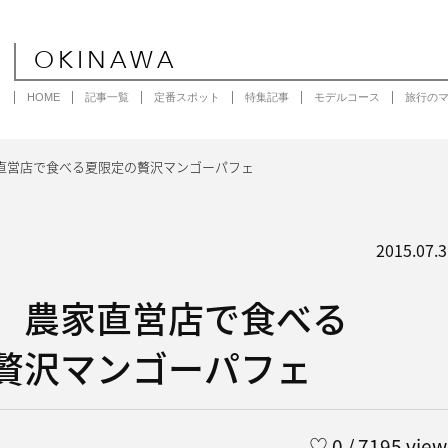
OKINAWA
HOME
記事一覧
定番スポット
特集記事
モデルコース
旅行の
直営店で食べる夏限定の贅沢マンゴーパフェ
2015.07.3
］農家直営店で食べる
贅沢マンゴーパフェ
♡
0
/ 7195 view