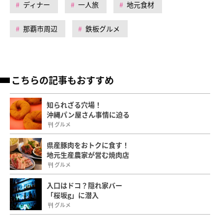
ディナー
一人旅
地元食材
那覇市周辺
鉄板グルメ
こちらの記事もおすすめ
知られざる穴場！
沖縄パン屋さん事情に迫る
グルメ
県産豚肉をおトクに食す！
地元生産農家が営む焼肉店
グルメ
入口はドコ？隠れ家バー
「桜坂g」に潜入
グルメ