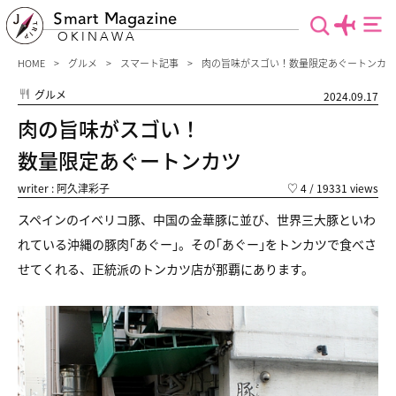
Smart Magazine
OKINAWA
HOME
グルメ
スマート記事
肉の旨味がスゴい！数量限定あぐートンカツ
グルメ
2024.09.17
肉の旨味がスゴい！
数量限定あぐートンカツ
writer : 阿久津彩子
♡
4
/ 19331 views
スペインのイベリコ豚、中国の金華豚に並び、
世界三大豚といわ
れている沖縄の豚肉｢あぐー｣。
その｢あぐー｣をトンカツで食べさ
せてくれる、
正統派のトンカツ店が那覇にあります。