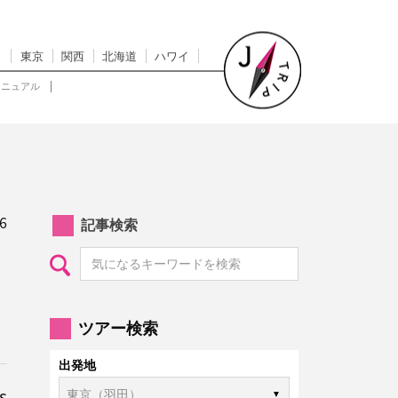
東京
関西
北海道
ハワイ
マニュアル
6
記事検索
ツアー検索
出発地
s