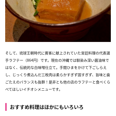
そして、琉球王朝時代に賓客に献上されていた宮廷料理の代表選
手
ラフテー（864円）です。現在の沖縄では馴染み深い醤油味で
はなく、
伝統的な白味噌仕立て。手間ひまをかけて下ごしらえ
し、
じっくり煮込んだ三枚肉は柔らかすぎず固すぎず、
旨味と歯
ごたえのバランスも抜群！是非とも他の店のラフテーと
食べくら
べてほしいイチオシメニューです。
おすすめ料理はほかにもいろいろ