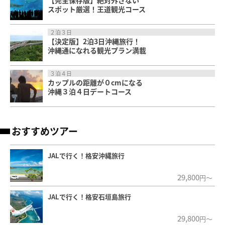
スポット厳選！王道観光コース
２泊３日
【決定版】2泊3日沖縄旅行！
沖縄通になれる観光プラン満載
３泊４日
カップルの距離が０cmになる
沖縄３泊４日デートコース
おすすめツアー
JALで行く！格安沖縄旅行
29,800
円～
JALで行く！格安石垣島旅行
29,800
円～