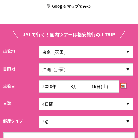
Google マップでみる
JALで行く！国内ツアーは格安旅行のJ-TRIP
出発地
目的地
出発日
日数
部屋タイプ