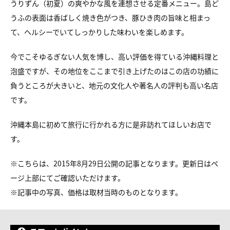
うりずん（初夏）の
爽やかな風を連想させる定番メニュー。
島ど
うふの表面は香ばしく焼き色がつき、豚ひき肉の旨味と相まっ
て、
ヘルシーでいてしっかりした味わいを楽しめます。
今でこそゆるぎない人気を博し、高い評価を得ている
沖縄料理と
泡盛ですが、その地位をここまで引き上げたのは
この店の功績に
負うところが大きいと、
地元の文化人や著名人の評判も高い名店
です。
沖縄本島に初めて旅行に行かれる方に是非訪れてほしいお店で
す。
※こちらは、2015年8月29日公開の記事となります。更新日はペ
ージ上部にてご確認いただけます。
※
記事中の写真、価格は取材当時のものとなります。