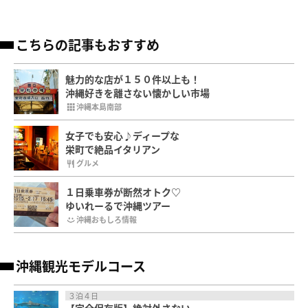
こちらの記事もおすすめ
魅力的な店が１５０件以上も！
沖縄好きを離さない懐かしい市場
沖縄本島南部
女子でも安心♪ディープな
栄町で絶品イタリアン
グルメ
１日乗車券が断然オトク♡
ゆいれーるで沖縄ツアー
沖縄おもしろ情報
沖縄観光モデルコース
３泊４日
【完全保存版】絶対外さない