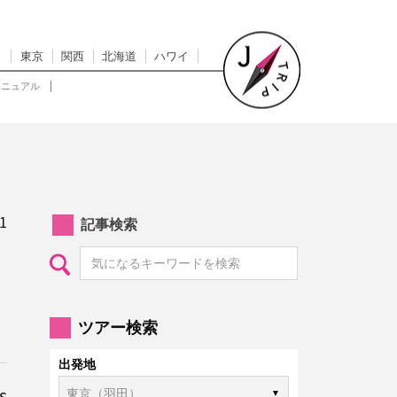
東京
関西
北海道
ハワイ
マニュアル
1
記事検索
ツアー検索
出発地
s