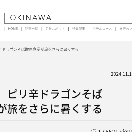
OKINAWA
HOME
記事一覧
定番スポット
特集記事
モデルコース
旅行の
辛ドラゴンそば腰原食堂が旅をさらに暑くする
2024.11.1
］ピリ辛ドラゴンそば
が旅をさらに暑くする
♡
1
/ 5621 view