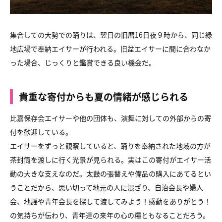
集合しての大勢での踊りは、翌日の旧暦16日夜９時から、同じ緑
地広場で奉納エイサーが行われる。旧盆エイサーに間に合わなか
った場合、じっくりと鑑賞できる良い機会だ。
貴重な寄付からも夏の情緒が感じられる
比嘉保存会エイサーや他の団体も、演舞に対しての外部からの寄
付を歓迎している。
エイサーをずっと観察していると、踊りを奉納された地域の方が
茶封筒を渡しに行く光景が見られる。実はこの寄付がエイサー活
動の大きな支えなのだ。太鼓の張替えや備品の購入にあてるとい
うことだから、思い切って地元の人に混ざり、自治会長や婦人
会、地謡や青年会長を探して渡してみよう！感動をありがとう！
の気持ちが伝わり、青年達の来年の心の糧ともなることだろう。