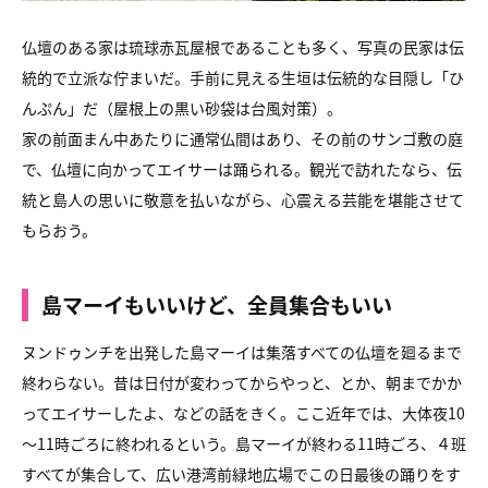
仏壇のある家は琉球赤瓦屋根であることも多く、写真の民家は伝
統的で立派な佇まいだ。手前に見える生垣は伝統的な目隠し「ひ
んぷん」だ（屋根上の黒い砂袋は台風対策）。
家の前面まん中あたりに通常仏間はあり、その前のサンゴ敷の庭
で、仏壇に向かってエイサーは踊られる。観光で訪れたなら、伝
統と島人の思いに敬意を払いながら、心震える芸能を堪能させて
もらおう。
島マーイもいいけど、全員集合もいい
ヌンドゥンチを出発した島マーイは集落すべての仏壇を廻るまで
終わらない。昔は日付が変わってからやっと、とか、朝までかか
ってエイサーしたよ、などの話をきく。ここ近年では、大体夜10
～11時ごろに終われるという。島マーイが終わる11時ごろ、４班
すべてが集合して、広い港湾前緑地広場でこの日最後の踊りをす