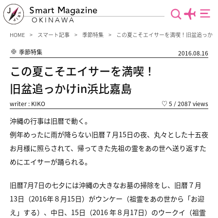
Smart Magazine
OKINAWA
HOME
スマート記事
季節特集
この夏こそエイサーを満喫！旧盆追っかけ
季節特集
2016.08.16
この夏こそエイサーを満喫！
旧盆追っかけin浜比嘉島
writer : KIKO
♡
5
/ 2087 views
沖縄の行事は旧暦で動く。
例年めったに雨が降らない旧暦７月15日の夜、丸々とした十五夜
お月様に照らされて、帰ってきた先祖の霊をあの世へ送り返すた
めにエイサーが踊られる。
旧暦7月7日の七夕には沖縄の大きなお墓の掃除をし、旧暦７月
13日（2016年８月15日）がウンケー（祖霊をあの世から「お迎
え」する）、中日、15日（2016 年８月17日）のウークイ（祖霊