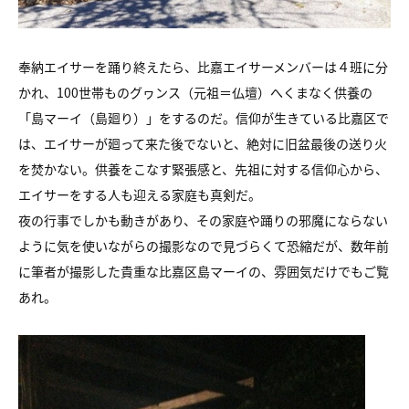
奉納エイサーを踊り終えたら、比嘉エイサーメンバーは４班に分
かれ、100世帯ものグヮンス（元祖＝仏壇）へくまなく供養の
「島マーイ（島廻り）」をするのだ。信仰が生きている比嘉区で
は、エイサーが廻って来た後でないと、絶対に旧盆最後の送り火
を焚かない。供養をこなす緊張感と、先祖に対する信仰心から、
エイサーをする人も迎える家庭も真剣だ。
夜の行事でしかも動きがあり、その家庭や踊りの邪魔にならない
ように気を使いながらの撮影なので見づらくて恐縮だが、数年前
に筆者が撮影した貴重な比嘉区島マーイの、雰囲気だけでもご覧
あれ。