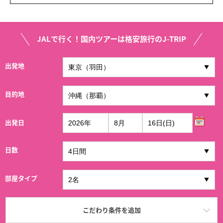
JALで行く！国内ツアーは格安旅行のJ-TRIP
出発地
目的地
出発日
日数
部屋タイプ
こだわり条件を追加