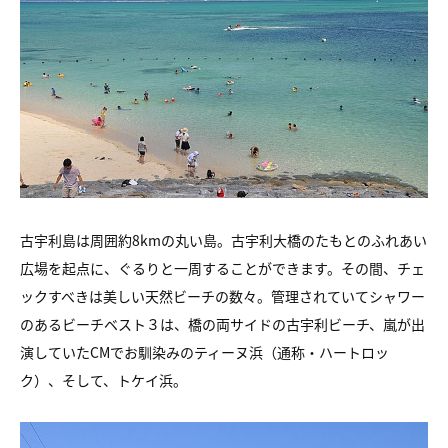
古宇利島は周囲約8kmの丸い島。古宇利大橋のたもとの
ふれあい
広場を起点に、ぐるりと一周することができます。
その間、チェ
ックすべきは美しい天然ビーチの数々。
管理されていてシャワー
のあるビーチベスト３は、
橋の両サイドの古宇利ビーチ、嵐が出
演していたCMで
お馴染みのティーヌ浜（通称・ハートロッ
ク）、そして、トケイ浜。