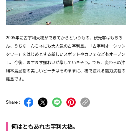
2005年に古宇利大橋ができてからというもの、観光客はもちろ
ん、
うちなーんちゅにも大人気の古宇利島。「古宇利オーシャン
タワー」を
はじめとする新しいスポットやカフェなどもオープン
し、
今後、ますます賑わいが増していきそう。
でも、変わらぬ沖
縄本島屈指の美しいビーチはそのままに、
橋で渡れる魅力満載の
離島です。
Share :
何はともあれ古宇利大橋。