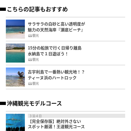
こちらの記事もおすすめ
サラサラの白砂と高い透明度が
魅力の天然海岸『瀬底ビーチ』
観光
15分の船旅で行く日帰り離島
水納島で１日遊ぼう！
観光
古宇利島で一番熱い観光地！？
ティーヌ浜のハートロック
観光
沖縄観光モデルコース
３泊４日
【完全保存版】絶対外さない
スポット厳選！王道観光コース