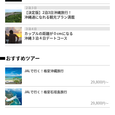
２泊３日
【決定版】2泊3日沖縄旅行！
沖縄通になれる観光プラン満載
３泊４日
カップルの距離が０cmになる
沖縄３泊４日デートコース
おすすめツアー
JALで行く！格安沖縄旅行
29,800
円～
JALで行く！格安石垣島旅行
29,800
円～