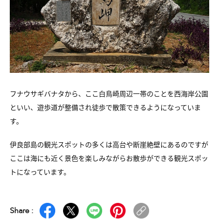
フナウサギバナタから、ここ白鳥崎周辺一帯のことを
西海岸公園
といい、遊歩道が整備され徒歩で
散策できるようになっていま
す。
伊良部島の観光スポットの多くは
高台や断崖絶壁にあるのですが
ここは海にも近く
景色を楽しみながらお散歩ができる
観光スポッ
トになっています。
Share :