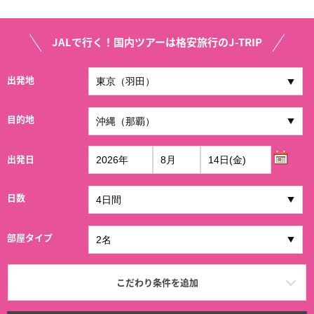
JALで行く！国内ツアーは格安旅行のJ-TRIP
出発地
目的地
出発日
日数
部屋タイプ
こだわり条件を追加