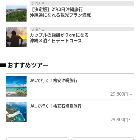
２泊３日
【決定版】2泊3日沖縄旅行！
沖縄通になれる観光プラン満載
３泊４日
カップルの距離が０cmになる
沖縄３泊４日デートコース
おすすめツアー
JALで行く！格安沖縄旅行
29,800
円～
JALで行く！格安石垣島旅行
29,800
円～