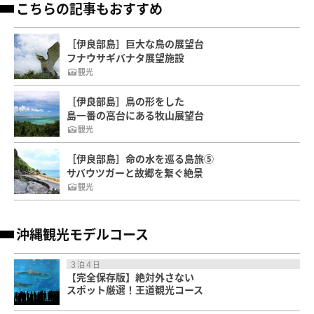
こちらの記事もおすすめ
［伊良部島］巨大な鳥の展望台
フナウサギバナタ展望施設
観光
［伊良部島］鳥の形をした
島一番の高台にある牧山展望台
観光
［伊良部島］命の水を巡る島旅⑤
サバウツガーと故郷を繋ぐ絶景
観光
沖縄観光モデルコース
３泊４日
【完全保存版】絶対外さない
スポット厳選！王道観光コース