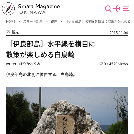
Smart Magazine
OKINAWA
HOME
スマート記事
観光
［伊良部島］水平線を横目に散策が楽しめる白
観光
2015.11.04
［伊良部島］水平線を横目に
散策が楽しめる白鳥崎
writer : ほりかわくみ
♡
0
/ 4520 views
伊良部島の北側に位置する、白鳥崎。