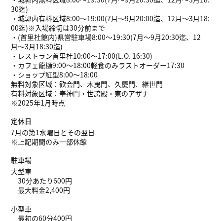
30迄)
・城郭内有料区域8:00～19:00(7月〜9月20:00迄、12月〜3月18:
00迄)※入場締切は30分前まで
・(首里杜館内)県営駐車場8:00～19:30(7月〜9月20:30迄、12
月〜3月18:30迄)
・レストラン首里杜10:00〜17:00(L.O. 16:30)
・カフェ龍樋9:00〜18:00軽食のみラストオーダー17:30
・ショップ紅型8:00〜18:00
無料対象区域：歓会門、木曳門、久慶門、継世門
有料対象区域：奉神門・世誇殿・東のアザナ
※2025年1月時点
定休日
7月の第1水曜日とその翌日
※上記期間のみ一部休館
駐車場
大型車
30分あたり600円
最大料金2,400円
小型車
最初の60分400円