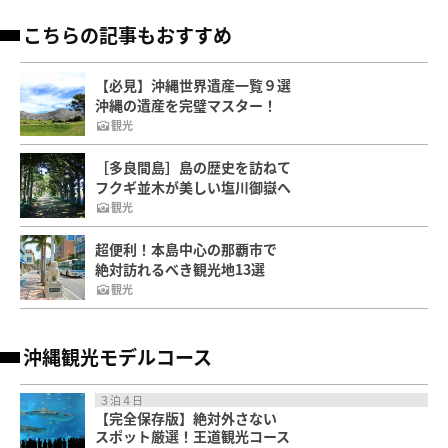
こちらの記事もおすすめ
【必見】沖縄世界遺産一覧９選
沖縄の遺産を完璧マスター！
観光
［多良間島］島の歴史を訪ねて
フクギ並木が美しい塩川御嶽へ
観光
超便利！本島中心の那覇市で
絶対訪れるべき観光地13選
観光
沖縄観光モデルコース
３泊４日
【完全保存版】絶対外さない
スポット厳選！王道観光コース