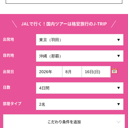
JALで行く！国内ツアーは格安旅行のJ-TRIP
出発地
目的地
出発日
日数
部屋タイプ
こだわり条件を追加