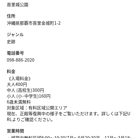
首里城公園
住所
沖縄県那覇市首里金城町1-2
ジャンル
史跡
電話番号
098-886-2020
料金
《入場料金》
大人400円
中人 (高校生)300円
小人 (小･中学生)160円
6歳未満無料
対象区域：有料区域公開エリア
現在、正殿等復興中の様子をご覧いただけます。詳しくは下記U
RLよりご確認ください。
営業時間
・城郭内無料区域8:00～19:30(7月〜9月20:30迄、12月〜3月18: