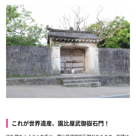
これが世界遺産、園比屋武御嶽石門！