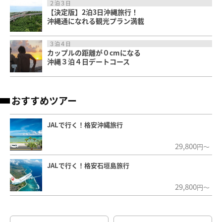
２泊３日
【決定版】2泊3日沖縄旅行！
沖縄通になれる観光プラン満載
３泊４日
カップルの距離が０cmになる
沖縄３泊４日デートコース
おすすめツアー
JALで行く！格安沖縄旅行
29,800
円～
JALで行く！格安石垣島旅行
29,800
円～