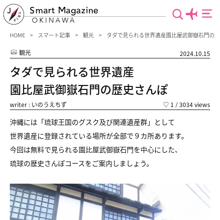
Smart Magazine
OKINAWA
HOME
スマート記事
観光
タダで見られる世界遺産園比屋武御嶽石門の歴
観光
2024.10.15
タダで見られる世界遺産
園比屋武御嶽石門の歴史さんぽ
writer : いのうえちず
♡
1
/ 3034 views
沖縄には「琉球王国のグスク及び関連遺産群」として
世界遺産に登録されている場所が全部で９カ所あります。
今回は無料で見られる園比屋武御嶽石門を中心にした、
琉球の歴史さんぽコースをご案内しましょう。