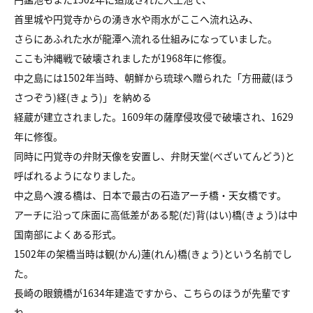
首里城や円覚寺からの湧き水や雨水がここへ流れ込み、
さらにあふれた水が龍潭へ流れる仕組みになっていました。
ここも沖縄戦で破壊されましたが1968年に修復。
中之島には1502年当時、朝鮮から琉球へ贈られた「方冊蔵(ほう
さつぞう)経(きょう)」を納める
経蔵が建立されました。1609年の薩摩侵攻侵で破壊され、1629
年に修復。
同時に円覚寺の弁財天像を安置し、弁財天堂(べざいてんどう)と
呼ばれるようになりました。
中之島へ渡る橋は、日本で最古の石造アーチ橋・天女橋です。
アーチに沿って床面に高低差がある駝(だ)背(はい)橋(きょう)は中
国南部によくある形式。
1502年の架橋当時は観(かん)蓮(れん)橋(きょう)という名前でし
た。
長崎の眼鏡橋が1634年建造ですから、こちらのほうが先輩です
ね。