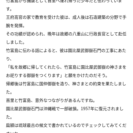
竹富島から捕虜として首里へ連れ帰った少年だと伝わっていま
す。
王府高官の家で教育を受けた彼は、成人後は石造建築の分野で手
腕を発揮。
その功績が認められ、晩年は故郷の八重山に行政長官として赴任
しました。
竹富島に伝わる話によると、彼は園比屋武御嶽石門の工事にあた
り、
「私を故郷に帰してくれたら、竹富島に園比屋武御嶽の神さまを
お祀りする御嶽をつくります」と願をかけたのだそう。
帰郷後は竹富島に国仲御嶽を造り、神さまとの約束を果たしまし
た。
首里と竹富島、意外なつながりがあるんですね。
園比屋武御嶽石門は沖縄戦で一部破損。1957年に復元されまし
た。
扁額は琉球最古の候文で書かれているのでチェックしてみてくだ