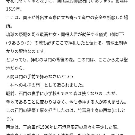
守礼門をくぐると左手に、園比屋武御嶽石門があります。創建は
1519年。
ここは、国王が外出する際に立ち寄って道中の安全を祈願した場
所。
琉球の祭祀を司る最高神女・聞得大君が就任する儀式（御新下
(うあらう)り）の際も必ずここで拝礼したと伝わる、琉球王朝ゆ
かりの聖地なのです。
といっても、拝むのは門の背後の森。この門は、ここから先は聖
地だから、
人間は門の手前で拝みなさいという
「神への礼拝の門」として造られました。
戦前、石門の裏手に小学校もできて森は狭くなりましたが、
聖地であることに変わりはなく、今も参拝する人が絶えません。
この石門の建築工事を担当したのは、竹富島出身の西塘(にしと
う)。
西塘は、王府軍が1500年に石垣島周辺の島々を平定した際、