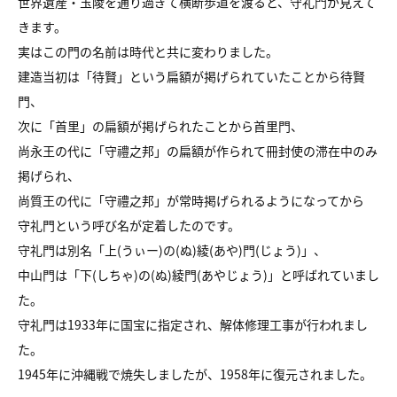
世界遺産・玉陵を通り過ぎて横断歩道を渡ると、守礼門が見えて
きます。
実はこの門の名前は時代と共に変わりました。
建造当初は「待賢」という扁額が掲げられていたことから待賢
門、
次に「首里」の扁額が掲げられたことから首里門、
尚永王の代に「守禮之邦」の扁額が作られて冊封使の滞在中のみ
掲げられ、
尚質王の代に「守禮之邦」が常時掲げられるようになってから
守礼門という呼び名が定着したのです。
守礼門は別名「上(うぃー)の(ぬ)綾(あや)門(じょう)」、
中山門は「下(しちゃ)の(ぬ)綾門(あやじょう)」と呼ばれていまし
た。
守礼門は1933年に国宝に指定され、解体修理工事が行われまし
た。
1945年に沖縄戦で焼失しましたが、1958年に復元されました。