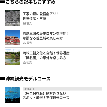
こちらの記事もおすすめ
王家の墓に愛憎劇アリ！
世界遺産・玉陵
観光
琉球王国の歴史ロマンを堪能！
華麗なる首里城の楽しみ方
観光
琉球王朝文化と自然！世界遺産
「識名園」の意外な楽しみ方
観光
沖縄観光モデルコース
３泊４日
【完全保存版】絶対外さない
スポット厳選！王道観光コース