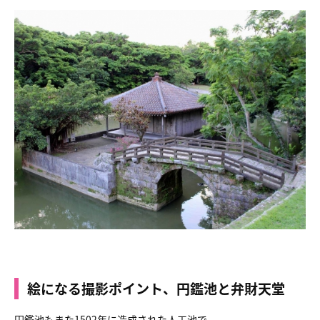
絵になる撮影ポイント、円鑑池と弁財天堂
円鑑池もまた1502年に造成された人工池で、