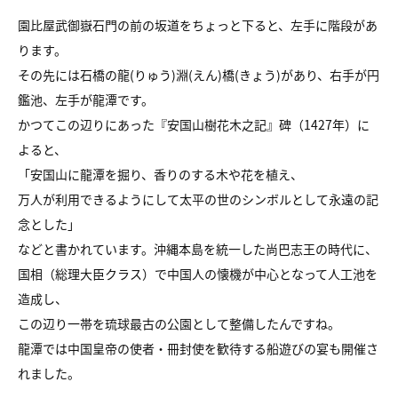
園比屋武御嶽石門の前の坂道をちょっと下ると、左手に階段があ
ります。
その先には石橋の龍(りゅう)淵(えん)橋(きょう)があり、右手が円
鑑池、左手が龍潭です。
かつてこの辺りにあった『安国山樹花木之記』碑（1427年）に
よると、
「安国山に龍潭を掘り、香りのする木や花を植え、
万人が利用できるようにして太平の世のシンボルとして永遠の記
念とした」
などと書かれています。沖縄本島を統一した尚巴志王の時代に、
国相（総理大臣クラス）で中国人の懐機が中心となって人工池を
造成し、
この辺り一帯を琉球最古の公園として整備したんですね。
龍潭では中国皇帝の使者・冊封使を歓待する船遊びの宴も開催さ
れました。