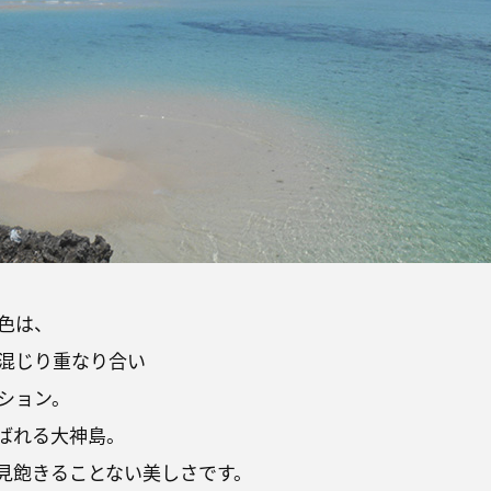
色は、
混じり重なり合い
ション。
ばれる大神島。
見飽きることない美しさです。