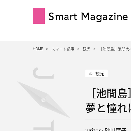
Smart Magazine
HOME
スマート記事
観光
［池間島］池間大
観光
［池間島
夢と憧れ
writer : 砂川葉子