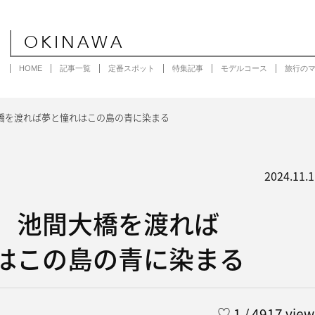
OKINAWA
HOME
記事一覧
定番スポット
特集記事
モデルコース
旅行の
橋を渡れば夢と憧れはこの島の青に染まる
2024.11.1
］池間大橋を渡れば
はこの島の青に染まる
♡
1
/ 4917 view