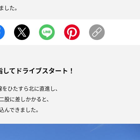
ました。
指してドライブスタート！
号線をひたすら北に直進し、
二股に差しかかると、
込んできました。