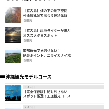
［宮古島］畑の下の地下空間
仲原鍾乳洞で出会う神秘体験
観光
［宮古島］現地ライターが選ぶ
オススメ夕日スポット
観光
南部観光で見逃せない！
絶景ポイント、ニライカナイ橋
観光
沖縄観光モデルコース
３泊４日
【完全保存版】絶対外さない
スポット厳選！王道観光コース
２泊３日