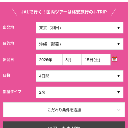
JALで行く！国内ツアーは格安旅行のJ-TRIP
出発地
目的地
出発日
日数
部屋タイプ
こだわり条件を追加