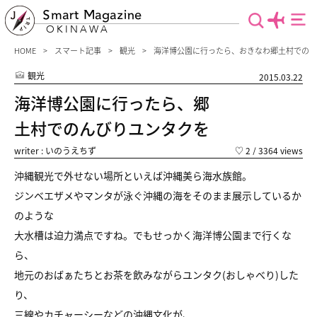
Smart Magazine
OKINAWA
HOME
スマート記事
観光
海洋博公園に行ったら、おきなわ郷土村でのん
観光
2015.03.22
海洋博公園に行ったら、郷
土村でのんびりユンタクを
writer : いのうえちず
♡
2
/ 3364 views
沖縄観光で外せない場所といえば沖縄美ら海水族館。
ジンベエザメやマンタが泳ぐ沖縄の海をそのまま展示しているか
のような
大水槽は迫力満点ですね。でもせっかく海洋博公園まで行くな
ら、
地元のおばぁたちとお茶を飲みながらユンタク(おしゃべり)した
り、
三線やカチャーシーなどの沖縄文化が、