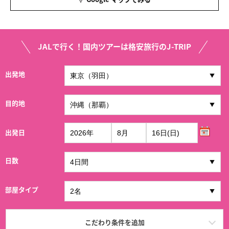
JALで行く！国内ツアーは格安旅行のJ-TRIP
出発地
目的地
出発日
日数
部屋タイプ
こだわり条件を追加