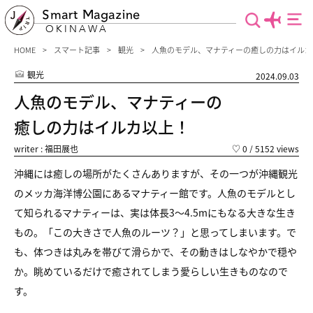
Smart Magazine
OKINAWA
HOME
スマート記事
観光
人魚のモデル、マナティーの癒しの力はイルカ
観光
2024.09.03
人魚のモデル、マナティーの
癒しの力はイルカ以上！
writer : 福田展也
♡
0
/ 5152 views
沖縄には癒しの場所がたくさんありますが、
その一つが沖縄観光
のメッカ海洋博公園にあるマナティー館です。
人魚のモデルとし
て知られるマナティーは、
実は体長3〜4.5mにもなる大きな生き
もの。
「この大きさで人魚のルーツ？」と思ってしまいます。
で
も、体つきは丸みを帯びて滑らかで、その動きはしなやかで穏や
か。
眺めているだけで癒されてしまう愛らしい生きものなので
す。