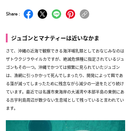
Share :
ジュゴンとマナティーは近いなかま
さて、沖縄の近海で観察できる海洋哺乳類として
おなじみなのは
ザトウクジラやイルカですが、
絶滅危惧種に指定されているジュ
ゴンもその一つ。
沖縄でかつては頻繁に見られていたジュゴン
は、
漁網に引っかかって死んでしまったり、
開発によって餌であ
る藻が減ってしまったために
残念ながら減少の一途をたどり続け
ています。
最近では名護市東海岸の大浦湾や本部半島の東側にあ
る
古宇利島周辺が数少ない生息域として残っていると言われてい
ます。