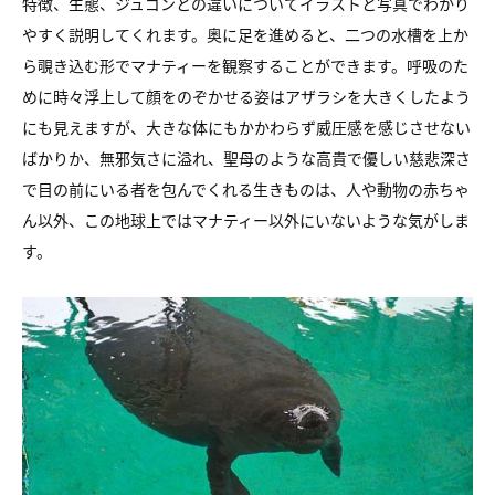
特徴、生態、ジュゴンとの違いについて
イラストと写真でわかり
やすく説明してくれます。
奥に足を進めると、二つの水槽を上か
ら覗き込む形で
マナティーを観察することができます。
呼吸のた
めに時々浮上して顔をのぞかせる姿は
アザラシを大きくしたよう
にも見えますが、
大きな体にもかかわらず威圧感を感じさせない
ばかりか、
無邪気さに溢れ、聖母のような高貴で優しい慈悲深さ
で
目の前にいる者を包んでくれる生きものは、
人や動物の赤ちゃ
ん以外、この地球上では
マナティー以外にいないような気がしま
す。