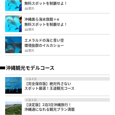
無料スポットを制覇せよ！
観光
沖縄美ら海水族館＋α
無料スポットを制覇せよ！
観光
エメラルドの海と青い空
環境抜群のイルカショー
観光
沖縄観光モデルコース
３泊４日
【完全保存版】絶対外さない
スポット厳選！王道観光コース
２泊３日
【決定版】2泊3日沖縄旅行！
沖縄通になれる観光プラン満載