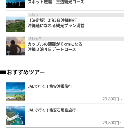
スポット厳選！王道観光コース
２泊３日
【決定版】2泊3日沖縄旅行！
沖縄通になれる観光プラン満載
３泊４日
カップルの距離が０cmになる
沖縄３泊４日デートコース
おすすめツアー
JALで行く！格安沖縄旅行
29,800
円～
JALで行く！格安石垣島旅行
29,800
円～