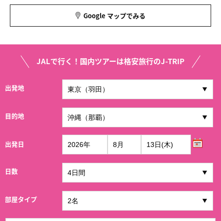
Google マップでみる
JALで行く！国内ツアーは格安旅行のJ-TRIP
出発地
目的地
出発日
日数
部屋タイプ