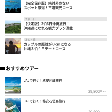
【完全保存版】絶対外さない
スポット厳選！王道観光コース
２泊３日
【決定版】2泊3日沖縄旅行！
沖縄通になれる観光プラン満載
３泊４日
カップルの距離が０cmになる
沖縄３泊４日デートコース
おすすめツアー
JALで行く！格安沖縄旅行
29,800
円～
JALで行く！格安石垣島旅行
29,800
円～