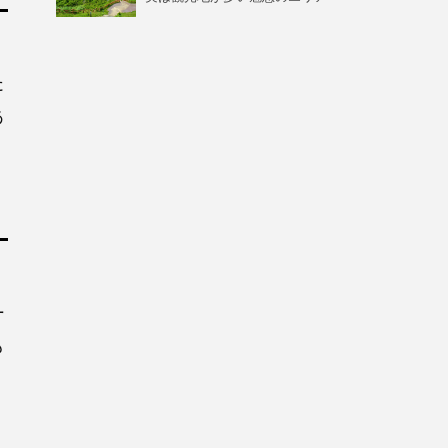
た
あ
ー
も