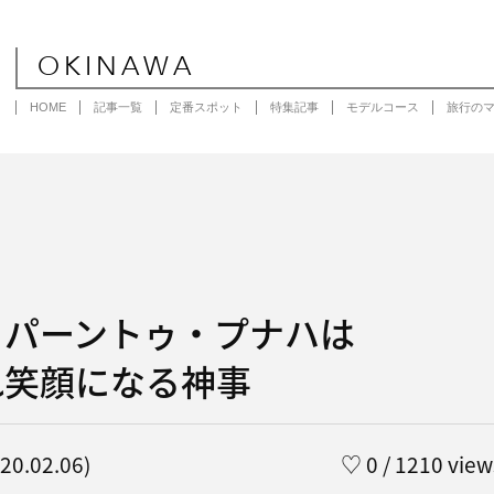
OKINAWA
HOME
記事一覧
定番スポット
特集記事
モデルコース
旅行の
］パーントゥ・プナハは
れ笑顔になる神事
0.02.06)
♡
0
/ 1210 view