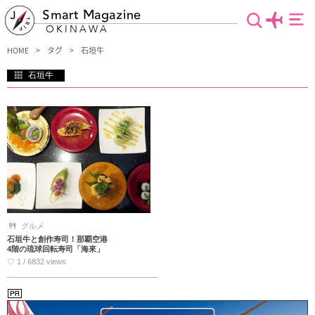
Smart Magazine
OKINAWA
HOME
タグ
石垣牛
石垣牛
焼肉はもちろん、握りずしや創作料理、牛革はランドセルにまで変身してしまう石
垣牛。石垣島へ行ったなら絶対食べたいグルメの一つです。アメリカンながっつ
り・スタミナ系お肉も良いですが、石垣牛の繊細なとろける高級感あふれたお肉も
魅力的♪石垣牛の情報を集めましたので、是非！ご覧ください。
グルメ
石垣牛と創作寿司！那覇空港
4階の琉球回転寿司「海來」
♡ 1 / 6832 views