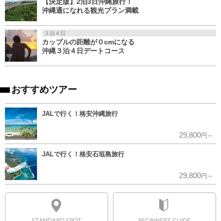
【決定版】2泊3日沖縄旅行！
沖縄通になれる観光プラン満載
３泊４日
カップルの距離が０cmになる
沖縄３泊４日デートコース
おすすめツアー
JALで行く！格安沖縄旅行
29,800
円～
JALで行く！格安石垣島旅行
29,800
円～