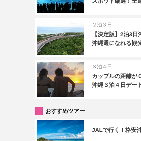
スポット厳選！王
２泊３日
【決定版】2泊3日
沖縄通になれる観
３泊４日
カップルの距離が０
沖縄３泊４日デー
おすすめツアー
JALで行く！格安