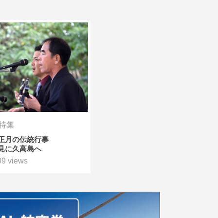
特集
正月の伝統行事
見に久高島へ
09 views