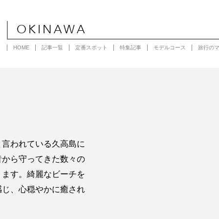
OKINAWA
HOME
記事一覧
定番スポット
特集記事
モデルコース
旅行の
と言われている久高島に
昔から守ってきた数々の
ります。綺麗なビーチを
感じ、心穏やかに癒され