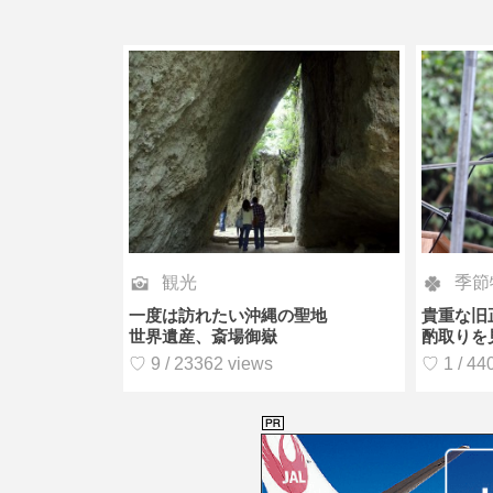
観光
季節
一度は訪れたい沖縄の聖地
貴重な旧
世界遺産、斎場御嶽
酌取りを
♡ 9 / 23362 views
♡ 1 / 44