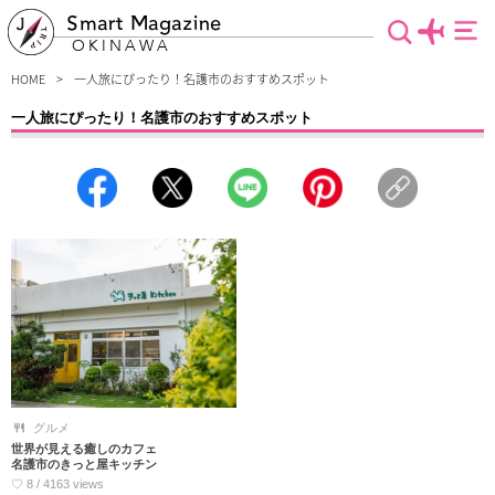
Smart Magazine
OKINAWA
HOME
一人旅にぴったり！名護市のおすすめスポット
一人旅にぴったり！名護市のおすすめスポット
名護市の素敵な一人旅にしたい方！必見な情報集めました。朝から晩までずっと一
人だからこそ、誰にも邪魔されない優雅な時間を過ごして、のんびり気ままな沖縄
旅行にするべき♪今回は「おひとりさま」でも入りやすいお店や１人だからこそ楽
しめるスポットを紹介します。「一人旅は初めて」という方も必見です。
グルメ
世界が見える癒しのカフェ
名護市のきっと屋キッチン
♡ 8 / 4163 views