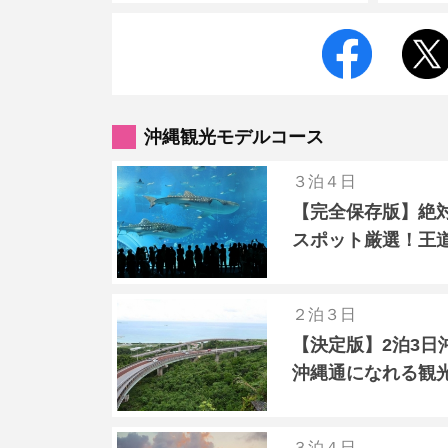
沖縄観光モデルコース
３泊４日
【完全保存版】絶
スポット厳選！王
２泊３日
【決定版】2泊3日
沖縄通になれる観
３泊４日