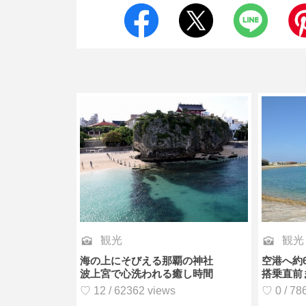
観光
観光
海の上にそびえる那覇の神社
空港へ約
波上宮で心洗われる癒し時間
搭乗直前
♡ 12 / 62362 views
♡ 0 / 78