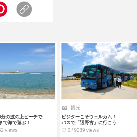
観光
6分の波の上ビーチで
ビジターこそウェルカム！
まで海で遊ぶ！
バスで「辺野古」に行こう
62 views
♡ 0 / 9239 views