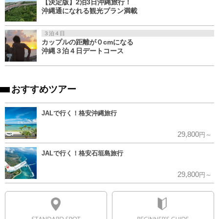
【決定版】2泊3日沖縄旅行！
沖縄通になれる観光プラン満載
３泊４日
カップルの距離が０cmになる
沖縄３泊４日デートコース
おすすめツアー
JALで行く！格安沖縄旅行
29,800
円～
JALで行く！格安石垣島旅行
29,800
円～