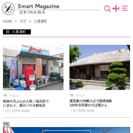
Smart Magazine
OKINAWA
HOME
タグ
八重瀬町
八重瀬町
沖縄本島南部、シーサー発祥の地 八重瀬町は、のどかな農地が広がり、人が少ない
静かなエリアです。ゆっくりと沖縄旅行を楽しみたいという人にぴったり！時間を
忘れてのんびり癒されてみてはいかがでしょうか。八重瀬町にあるおすすめスポッ
トを厳選しました♪
グルメ
グルメ
屋宜家の沖縄そばで琉球体験
刺身や天ぷらが人気！地元民で
100年古民家のそば屋さん
にぎわう、港川パヤオ鮮魚店
♡ 6 / 9258 views
♡ 6 / 12747 views