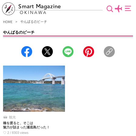
Smart Magazine
OKINAWA
HOME
やんばるのビーチ
やんばるのビーチ
沖縄やんばるエリアでは海にも注目！白い砂浜と青々とした海のコントラストはま
さに絶妙！未だ手つかずの美しい自然が残るやんばるだからこそ、また違った海の
情景が広がっています。そんな場所でマリンスポーツを楽しんだり、のんびりタイ
ムを満喫したり♪特に美しいビーチばかりを厳選して紹介します。
観光
橋を渡ると、そこは
魅力が詰まった瀬底島だった！
♡ 2 / 8303 views