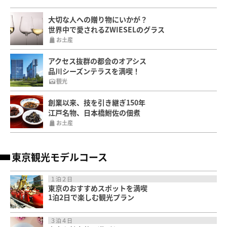
大切な人への贈り物にいかが？
世界中で愛されるZWIESELのグラス
お土産
アクセス抜群の都会のオアシス
品川シーズンテラスを満喫！
観光
創業以来、技を引き継ぎ150年
江戸名物、日本橋鮒佐の佃煮
お土産
東京観光モデルコース
１泊２日
東京のおすすめスポットを満喫
1泊2日で楽しむ観光プラン
３泊４日