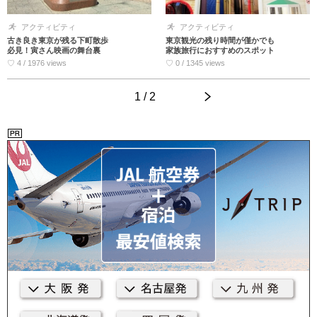
アクティビティ
アクティビティ
古き良き東京が残る下町散歩
東京観光の残り時間が僅かでも
必見！寅さん映画の舞台裏
家族旅行におすすめのスポット
♡ 4 / 1976 views
♡ 0 / 1345 views
1 / 2
>
<