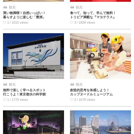
観光
観光
買い物満喫！自然いっぱい！
食べて、知って、学んで無料！
暮らすように楽しむ「豊洲」
トリビア満載な『マヨテラス』
♡ 1 / 1015 views
♡ 3 / 1828 views
観光
観光
無料で楽しく学べるスポット
創造的思考を体感しよう！
行こうよ！東京都水の科学館
カップヌードルミュージアム
♡ 1 / 1775 views
♡ 3 / 1678 views