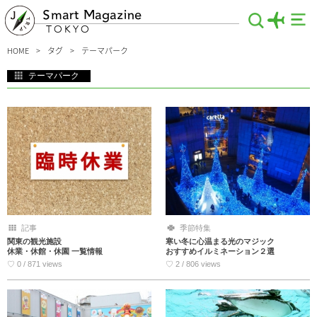
Smart Magazine
TOKYO
HOME
タグ
テーマパーク
テーマパーク
東京のテーマパークをご紹介。家族旅行や友人との旅行、デートや観光で悩んでい
るならお任せください！お財布に優しい入場無料のテーマパークや、一日中楽しめ
るスポットを教えます♪大人気のスポットから、あまり知られていないような穴場
まで…幅広くお届けします。
記事
季節特集
関東の観光施設
寒い冬に心温まる光のマジック
休業・休館・休園 一覧情報
おすすめイルミネーション２選
♡ 0 / 871 views
♡ 2 / 806 views