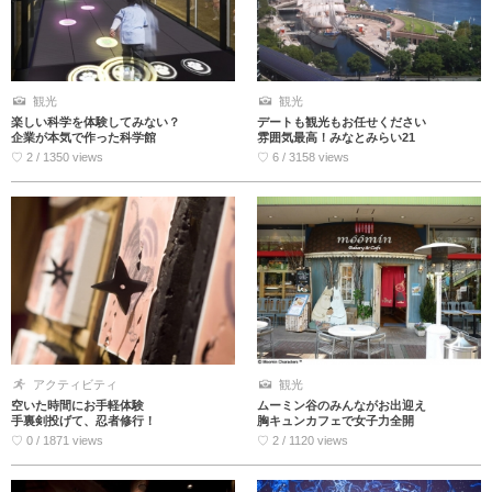
観光
観光
楽しい科学を体験してみない？
デートも観光もお任せください
企業が本気で作った科学館
雰囲気最高！みなとみらい21
♡ 2 / 1350 views
♡ 6 / 3158 views
アクティビティ
観光
空いた時間にお手軽体験
ムーミン谷のみんながお出迎え
手裏剣投げて、忍者修行！
胸キュンカフェで女子力全開
♡ 0 / 1871 views
♡ 2 / 1120 views