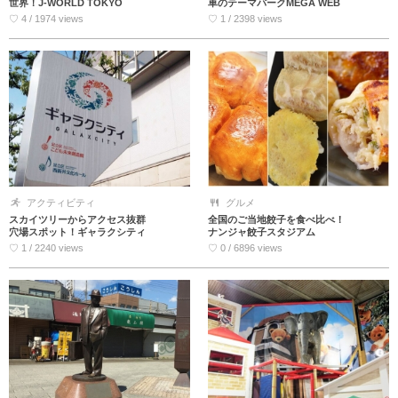
世界！J-WORLD TOKYO
車のテーマパークMEGA WEB
♡ 4 / 1974 views
♡ 1 / 2398 views
アクティビティ
グルメ
スカイツリーからアクセス抜群
全国のご当地餃子を食べ比べ！
穴場スポット！ギャラクシティ
ナンジャ餃子スタジアム
♡ 1 / 2240 views
♡ 0 / 6896 views