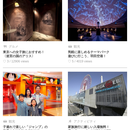
グルメ
観光
東京への女子旅におすすめ！
気軽に楽しめるテーマパーク
〈迷宮の国のアリス〉
遊びに行こう、羽田空港！
♡ 3 / 12906 views
♡ 5 / 4019 views
観光
アクティビティ
子連れで楽しい「ジャンプ」の
家族旅行に嬉しい入場無料！