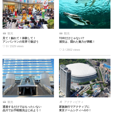
観光
観光
見て！触れて！体験して！
TDRだけじゃない!?
アンパンマンの世界で遊ぼう
浦安は、隠れた魅力が満載！
♡ 0 / 1529 views
♡ 2 / 2802 views
観光
アクティビティ
通過するだけではもったいない
家族旅行でアクティブに
品川でお手軽観光はじめよう！
東京ドームシティへGO！