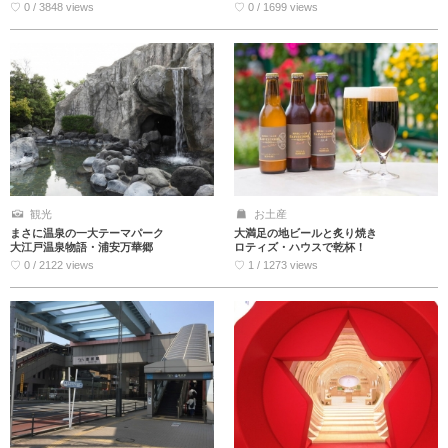
♡ 0 / 3848 views
♡ 0 / 1699 views
観光
お土産
まさに温泉の一大テーマパーク
大満足の地ビールと炙り焼き
大江戸温泉物語・浦安万華郷
ロティズ・ハウスで乾杯！
♡ 0 / 2122 views
♡ 1 / 1273 views