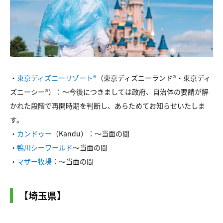
・
東京ディズニーリゾート®
（東京ディズニーランド®・東京ディ
ズニーシー®）：～今後につきましては政府、自治体の要請が解
かれた段階で再開時期を判断し、あらためてお知らせいたしま
す。
・
カンドゥー
（Kandu）：～当面の間
・
鴨川シーワールド
～当面の間
・
マザー牧場
：～当面の間
【埼玉県】