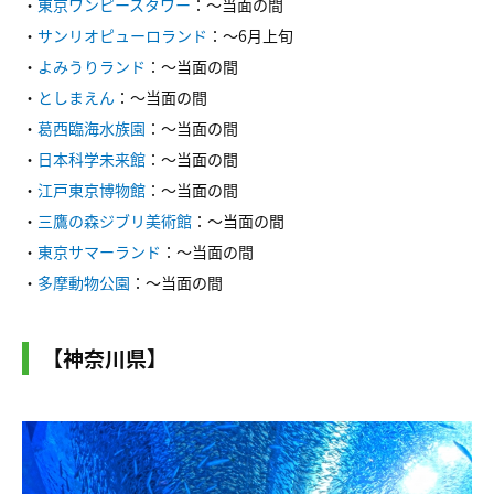
・
東京ワンピースタワー
：～当面の間
・
サンリオピューロランド
：～6月上旬
・
よみうりランド
：～当面の間
・
としまえん
：～当面の間
・
葛西臨海水族園
：～当面の間
・
日本科学未来館
：～当面の間
・
江戸東京博物館
：～当面の間
・
三鷹の森ジブリ美術館
：～当面の間
・
東京サマーランド
：～当面の間
・
多摩動物公園
：～当面の間
【神奈川県】