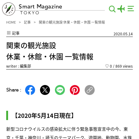
Smart Magazine
TOKYO
HOME
記事
関東の観光施設 休業・休館・休園 一覧情報
記事
2020.05.14
関東の観光施設
休業・休館・休園 一覧情報
writer : 編集部
♡
0
/ 869 views
Share :
【2020年5月14日現在】
新型コロナウイルスの感染拡大に伴う緊急事態宣言中の今、東
京・千葉・神奈川・埼玉のテーマパーク、遊園地、動物園、水族