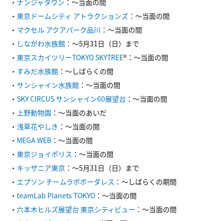
・
ナンジャタウン
：～当面の間
・
東京ドームシティ アトラクションズ
：～当面の間
・
マクセル アクアパーク品川
：～当面の間
・
しながわ水族館
：～5月31日（日）まで
・
東京スカイツリーTOKYO SKYTREE
®：～当面の間
・
すみだ水族館
：～しばらくの間
・
サンシャイン水族館
：～当面の間
・
SKY CIRCUS サンシャイン60展望台
：～当面の間
・
上野動物園
：～当面のあいだ
・
浅草花やしき
：～当面の間
・
MEGA WEB
：～当面の間
・
東京ジョイポリス
：～当面の間
・
キッザニア東京
：～5月31日（日）まで
・
エプソン チームラボボーダレス
：～しばらくの期間
・
teamLab Planets TOKYO
：～当面の間
・
六本木ヒルズ展望台 東京シティビュー
：～当面の間