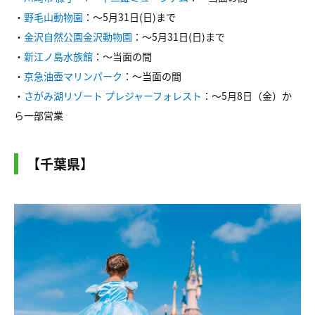
・
野毛山動物園
：～5月31日(日)まで
・
金沢自然公園金沢動物園
：～5月31日(日)まで
・
新江ノ島水族館
：～当面の間
・
京急油壺マリンパーク
：～当面の間
・
さがみ湖リゾート プレジャーフォレスト
：～5月8日（金）か
ら一部営業
【千葉県】