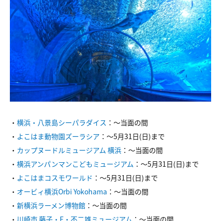
・
横浜・八景島シーパラダイス
：～当面の間
・
よこはま動物園ズーラシア
：～5月31日(日)まで
・
カップヌードルミュージアム 横浜
：～当面の間
・
横浜アンパンマンこどもミュージアム
：～5月31日(日)まで
・
よこはまコスモワールド
：～5月31日(日)まで
・
オービィ横浜Orbi Yokohama
：～当面の間
・
新横浜ラーメン博物館
：～当面の間
・
川崎市 藤子・F・不二雄ミュージアム
：～当面の間