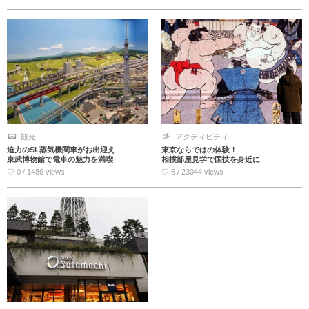
観光
アクティビティ
迫力のSL蒸気機関車がお出迎え
東京ならではの体験！
東武博物館で電車の魅力を満喫
相撲部屋見学で国技を身近に
♡ 0 / 1486 views
♡ 6 / 23044 views