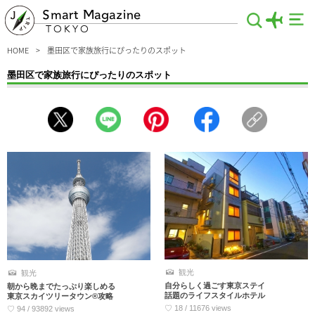
Smart Magazine
TOKYO
HOME
墨田区で家族旅行にぴったりのスポット
墨田区で家族旅行にぴったりのスポット
家族旅行を楽しむなら、墨田区周辺がおすすめですよ。東京スカイツリーや両国国
技館、墨田川の水上クルーズなど、子どもから大人までワクワクしちゃうスポット
がたくさん集まっています。江戸の風情を感じるスポット満載で、家族みんなでタ
イムスリップ気分だって味わえます。粋な東京観光をしたいなら、お見逃しなく！
観光
観光
自分らしく過ごす東京ステイ
朝から晩までたっぷり楽しめる
話題のライフスタイルホテル
東京スカイツリータウン®攻略
♡ 18 / 11676 views
♡ 94 / 93892 views