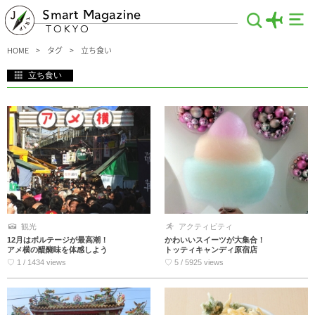
Smart Magazine
TOKYO
HOME
タグ
立ち食い
立ち食い
おいしいものをさっと食べられるのが魅力、立ち食いのお得情報です。東京駅直結
で新鮮なネタを驚きの価格で食べられるお寿司屋さんをはじめ、食べ歩きには欠か
せない横浜中華街、一度は独特の雰囲気を味わってみたいアメ横商店街など、おい
しくてお財布にもやさしいスポットがたくさん。ぜひチェックしてください。
観光
アクティビティ
12月はボルテージが最高潮！
かわいいスイーツが大集合！
アメ横の醍醐味を体感しよう
トッティキャンディ原宿店
♡ 1 / 1434 views
♡ 5 / 5925 views