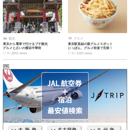
観光
グルメ
東京から電車で行けるプチ観光
東京駅直結の新グルメスポット
グルメと占いの横浜中華街
にっぽん、グルメ街道で舌鼓！
♡ 4 / 2843 views
♡ 0 / 1020 views