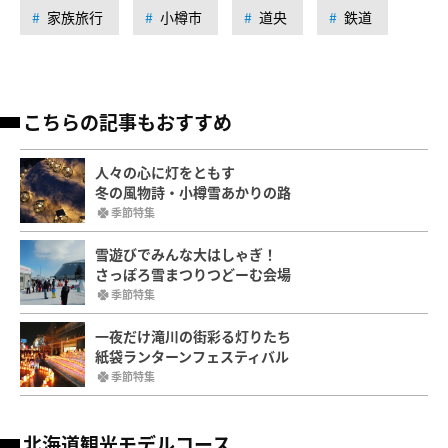
家族旅行
小樽市
道央
鉄道
こちらの記事もおすすめ
人々の心に灯をともす
冬の風物詩・小樽雪あかりの路
季節特集
雪遊びでみんな大はしゃぎ！
さっぽろ雪まつりつどーむ会場
季節特集
一夜だけ滝川の街彩る灯りたち
紙袋ランターンフェスティバル
季節特集
北海道観光モデルコース