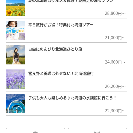
夏の北海道はグルメ＆体験！夏限定の満喫プラン
28,800
円～
平日旅行がお得！特典付北海道ツアー
21,000
円～
自由にのんびり北海道ひとり旅
24,600
円～
富良野と美瑛は外せない！北海道旅行
26,200
円～
子供も大人も楽しめる♪北海道の水族館に行こう！
22,300
円～