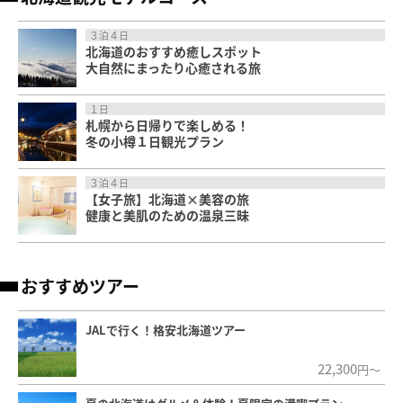
３泊４日
北海道のおすすめ癒しスポット
大自然にまったり心癒される旅
１日
札幌から日帰りで楽しめる！
冬の小樽１日観光プラン
３泊４日
【女子旅】北海道×美容の旅
健康と美肌のための温泉三昧
おすすめツアー
JALで行く！格安北海道ツアー
22,300
円～