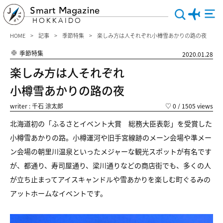
Smart Magazine
HOKKAIDO
HOME
記事
季節特集
楽しみ方は人それぞれ小樽雪あかりの路の夜
季節特集
2020.01.28
楽しみ方は人それぞれ
小樽雪あかりの路の夜
writer : 千石 涼太郎
♡
0
/ 1505 views
北海道初の「ふるさとイベント大賞 総務大臣表彰」を受賞した
小樽雪あかりの路。小樽運河や旧手宮線跡のメーン会場や準メー
ン会場の朝里川温泉といったメジャーな観光スポットが有名です
が、都通り、寿司屋通り、梁川通りなどの商店街でも、多くの人
が立ち止まってアイスキャンドルや雪あかりを楽しむ町ぐるみの
アットホームなイベントです。