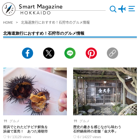
Smart Magazine
HOKKAIDO
HOME
北海道旅行におすすめ！石狩市のグルメ情報
北海道旅行におすすめ！石狩市のグルメ情報
石狩市（いしかりし）で絶対行くべきグルメ店＆レストランをピックアップ！便利
さと美しい自然が共存するこのエリアには、石狩鍋、新鮮な鮮魚、焼き立てパン＆
絶品スイーツなど、おいしいものやお洒落なお店がたくさんあります。北海道旅行
のランチやディナーで失敗したくないなら、まずこれを見てね！
グルメ
グルメ
前浜でとれたピチピチ鮮魚を
歴史の趣きを感じながら味わう
浜値で直売！ あつた港朝市
石狩鍋発祥の老舗「金大亭」
♡ 9 / 13129 views
♡ 6 / 14227 views