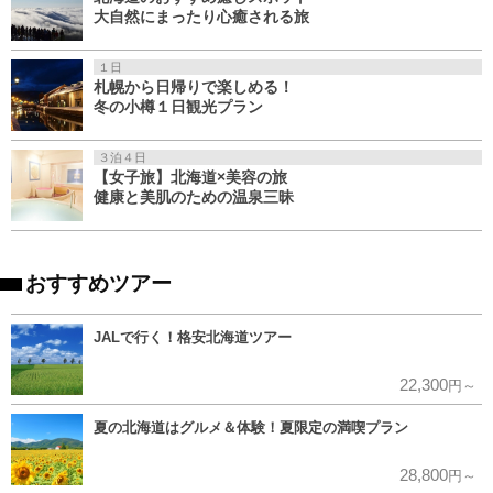
大自然にまったり心癒される旅
１日
札幌から日帰りで楽しめる！
冬の小樽１日観光プラン
３泊４日
【女子旅】北海道×美容の旅
健康と美肌のための温泉三昧
おすすめツアー
JALで行く！格安北海道ツアー
22,300
円～
夏の北海道はグルメ＆体験！夏限定の満喫プラン
28,800
円～