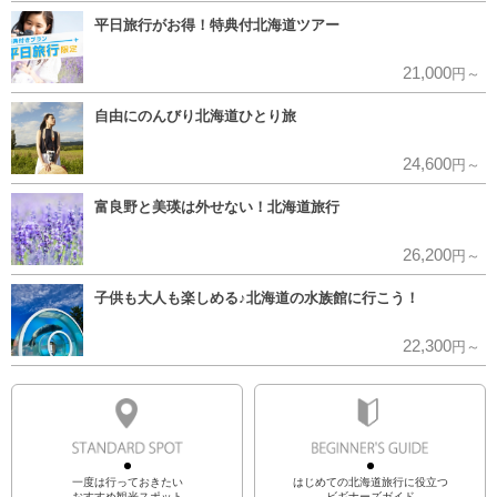
平日旅行がお得！特典付北海道ツアー
21,000
円～
自由にのんびり北海道ひとり旅
24,600
円～
富良野と美瑛は外せない！北海道旅行
26,200
円～
子供も大人も楽しめる♪北海道の水族館に行こう！
22,300
円～
一度は行っておきたい
はじめての北海道旅行に役立つ
おすすめ観光スポット
ビギナーズガイド