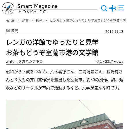
Smart Magazine
HOKKAIDO
HOME
記事
観光
レンガの洋館でゆったりと見学お茶もどうぞ室蘭市港の
観光
2019.11.12
レンガの洋館でゆったりと見学
お茶もどうぞ室蘭市港の文学館
writer : タカハシアキコ
♡
1
/ 2317 views
昭和から平成をつなぐ、八木義德さん、三浦清宏さん、長嶋有さ
んと３人もの芥川賞作家を輩出した室蘭市。約30の創作、詩、短
歌などのサークルが市内で活動するなど、文学が盛んな町です。