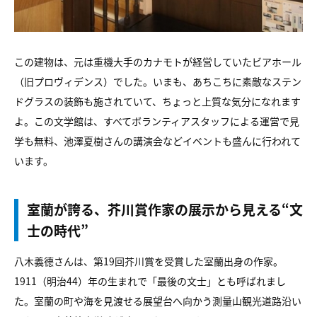
この建物は、元は重機大手のカナモトが経営していたビアホール
（旧プロヴィデンス）でした。いまも、あちこちに素敵なステン
ドグラスの装飾も施されていて、ちょっと上質な気分になれます
よ。この文学館は、すべてボランティアスタッフによる運営で見
学も無料、池澤夏樹さんの講演会などイベントも盛んに行われて
います。
室蘭が誇る、芥川賞作家の展示から見える“文
士の時代”
八木義德さんは、第19回芥川賞を受賞した室蘭出身の作家。
1911（明治44）年の生まれで「最後の文士」とも呼ばれまし
た。室蘭の町や海を見渡せる展望台へ向かう測量山観光道路沿い