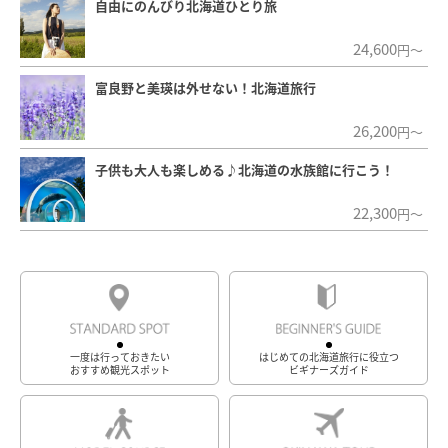
自由にのんびり北海道ひとり旅
24,600
円～
富良野と美瑛は外せない！北海道旅行
26,200
円～
子供も大人も楽しめる♪北海道の水族館に行こう！
22,300
円～
一度は行っておきたい
はじめての北海道旅行に役立つ
おすすめ観光スポット
ビギナーズガイド