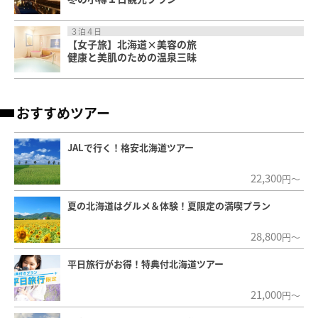
３泊４日
【女子旅】北海道×美容の旅
健康と美肌のための温泉三昧
おすすめツアー
JALで行く！格安北海道ツアー
22,300
円～
夏の北海道はグルメ＆体験！夏限定の満喫プラン
28,800
円～
平日旅行がお得！特典付北海道ツアー
21,000
円～