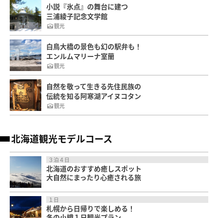
小説『氷点』の舞台に建つ
三浦綾子記念文学館
観光
白鳥大橋の景色も幻の駅弁も！
エンルムマリーナ室蘭
観光
自然を敬って生きる先住民族の
伝統を知る阿寒湖アイヌコタン
観光
北海道観光モデルコース
３泊４日
北海道のおすすめ癒しスポット
大自然にまったり心癒される旅
１日
札幌から日帰りで楽しめる！
冬の小樽１日観光プラン