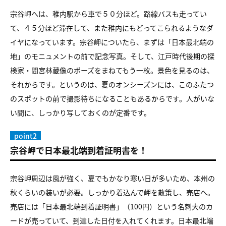
宗谷岬へは、稚内駅から車で５０分ほど。路線バスも走ってい
て、４５分ほど滞在して、また稚内にもどってこられるようなダ
イヤになっています。宗谷岬についたら、まずは「日本最北端の
地」のモニュメントの前で記念写真。そして、江戸時代後期の探
検家・間宮林蔵像のポーズをまねてもう一枚。景色を見るのは、
それからです。というのは、夏のオンシーズンには、このふたつ
のスポットの前で撮影待ちになることもあるからです。人がいな
い間に、しっかり写しておくのが定番です。
point2
宗谷岬で日本最北端到着証明書を！
宗谷岬周辺は風が強く、夏でもかなり寒い日が多いため、本州の
秋くらいの装いが必要。しっかり着込んで岬を散策し、売店へ。
売店には「日本最北端到着証明書」（100円）という名刺大のカ
ードが売っていて、到達した日付を入れてくれます。日本最北端