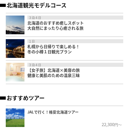
北海道観光モデルコース
３泊４日
北海道のおすすめ癒しスポット
大自然にまったり心癒される旅
１日
札幌から日帰りで楽しめる！
冬の小樽１日観光プラン
３泊４日
【女子旅】北海道×美容の旅
健康と美肌のための温泉三昧
おすすめツアー
JALで行く！格安北海道ツアー
22,300
円～