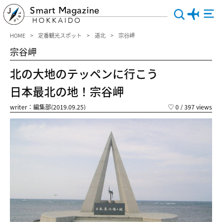
Smart Magazine
HOKKAIDO
HOME
定番観光スポット
道北
宗谷岬
宗谷岬
北の大地のテッペンに行こう
日本最北の地！宗谷岬
writer：編集部(2019.09.25)
♡
0
/ 397 views