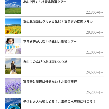
JALで行く！格安北海道ツアー
22,300
円～
夏の北海道はグルメ＆体験！夏限定の満喫プラン
28,800
円～
平日旅行がお得！特典付北海道ツアー
21,000
円～
自由にのんびり北海道ひとり旅
24,600
円～
富良野と美瑛は外せない！北海道旅行
26,200
円～
子供も大人も楽しめる♪北海道の水族館に行こう！