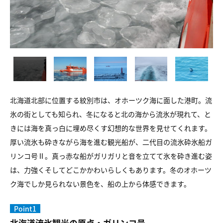
北海道北部に位置する紋別市は、オホーツク海に面した港町。流
氷の街としても知られ、冬になると北の海から流氷が現れて、と
きには海を真っ白に埋め尽くす幻想的な世界を見せてくれます。
厚い流氷も砕きながら海を進む観光船が、二代目の流氷砕氷船ガ
リンコ号Ⅱ。真っ赤な船がガリガリと音を立てて氷を砕き進む姿
は、力強くそしてどこかかわいらしくもあります。冬のオホーツ
ク海でしか見られない景色を、船の上から体感できます。
Point1
北海道流氷観光の原点・ガリンコ号