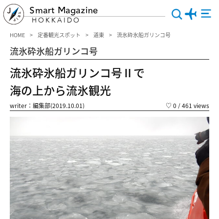
Smart Magazine
HOKKAIDO
HOME
定番観光スポット
道東
流氷砕氷船ガリンコ号
流氷砕氷船ガリンコ号
流氷砕氷船ガリンコ号Ⅱで
海の上から流氷観光
writer：編集部(2019.10.01)
♡
0
/ 461 views