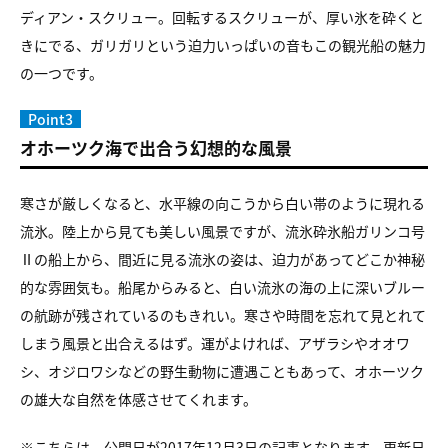
ディアン・スクリュー。回転するスクリューが、厚い氷を砕くと
きにでる、ガリガリという迫力いっぱいの音もこの観光船の魅力
の一つです。
Point3
オホーツク海で出合う幻想的な風景
寒さが厳しくなると、水平線の向こうから白い帯のように現れる
流氷。陸上から見ても美しい風景ですが、流氷砕氷船ガリンコ号
Ⅱの船上から、間近に見る流氷の姿は、迫力があってどこか神秘
的な雰囲気も。船尾からみると、白い流氷の海の上に深いブルー
の航跡が残されているのもきれい。寒さや時間を忘れて見とれて
しまう風景と出合えるはず。運がよければ、アザラシやオオワ
シ、オジロワシなどの野生動物に遭遇こともあって、オホーツク
の雄大な自然を体感させてくれます。
※こちらは、公開日が2017年12月3日の記事となります。更新日