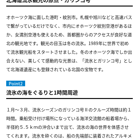
オホーツク海に面した港町・紋別市。札幌や旭川などと高速バス
で繋がっているだけでなく、市内にオホーツク紋別空港があるほ
か、女満別空港も使えるため、首都圏からのアクセスが良好な道
北の観光地です。観光の目玉は冬の流氷。1989年に世界で初め
て流氷観光船をスタートさせました。冬のオホーツク海でしか出
合えない、美しくて感動的な光景は、「流氷とガリンコ号」とし
て北海道遺産にも登録されている北国の宝物です。
Point2
流氷の海をぐるりと1時間周遊
１月～３月、流氷シーズンのガリンコ号Ⅱのクルーズ時間は約１
時間。乗船受け付け場所になっている海洋交流館の船着場から、
半径約５.５ｋｍの沖合いまで出て、流氷の海の世界を体感させ
てくれます。流氷を砕くのは、船の先端部に装着されたアルキメ