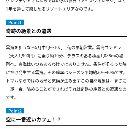
ゲレンデやトマムならではの氷の世界「アイスヴィレッジ」など
1年を通して楽しめるリゾートエリアなのです。
Point1
奇跡の絶景との遭遇
雲海を狙うなら5月中旬〜10月上旬の早朝営業。雲海ゴンドラ
（大人1,900円）に乗り約10分、テラスのある標高1,088mの場
所へ。雲海はいつもあるわけではありません。条件がそろった時
にだけ発生する雲海。その確率はシーズン平均約30〜40％です。
トマムならではの地形と気候が生み出すこの自然現象は、まさに
一期一会。眺めることができればそれは奇跡の絶景との遭遇なの
です。
Point2
空に一番近いカフェ！？