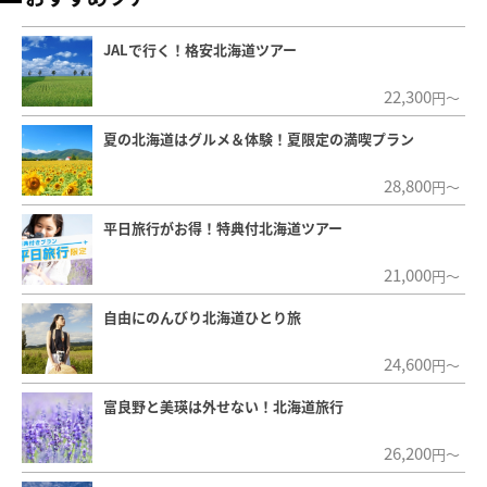
JALで行く！格安北海道ツアー
22,300
円～
夏の北海道はグルメ＆体験！夏限定の満喫プラン
28,800
円～
平日旅行がお得！特典付北海道ツアー
21,000
円～
自由にのんびり北海道ひとり旅
24,600
円～
富良野と美瑛は外せない！北海道旅行
26,200
円～