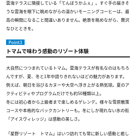
雲海テラスに隣接している「てんぼうかふぇ」。すぐ手の届きそ
うな雲海を眼下に眺めながらの温かいモーニングコーヒーは、最
高の瞬間になること間違いありません。絶景を眺めながら、贅沢
なひとときを。
Point3
トマムで味わう感動のリゾート体験
大自然につつまれているトマム。雲海テラスが有名なのはもちろ
んですが、夏、冬と1年中語りきれないほどの魅力があります。
例えば、朝日を浴びるカヌーや大空へ浮き上がる熱気球。夏のア
クティビティやプログラムだけでも約50種類以上。
冬には初心者から上級者まで楽しめるゲレンデ。様々な雪原散策
コースや本格的なバックカントリーも。冬にしか現れない氷の街
「アイスヴィレッジ」は感動の美しさ。
「星野リゾート トマム」はいつ訪れても常に新しい感動と癒し