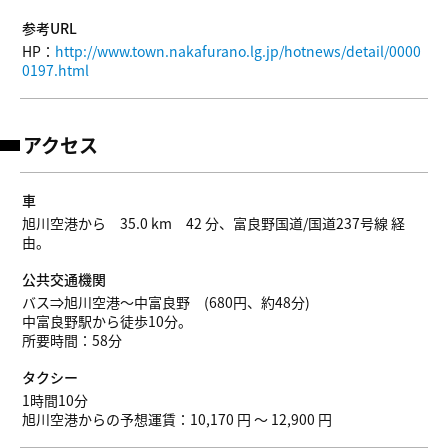
参考URL
HP：
http://www.town.nakafurano.lg.jp/hotnews/detail/0000
0197.html
アクセス
車
旭川空港から 35.0 km 42 分、富良野国道/国道237号線 経
由。
公共交通機関
バス⇒旭川空港～中富良野 (680円、約48分)
中富良野駅から徒歩10分。
所要時間：58分
タクシー
1時間10分
旭川空港からの予想運賃：10,170 円 ～ 12,900 円