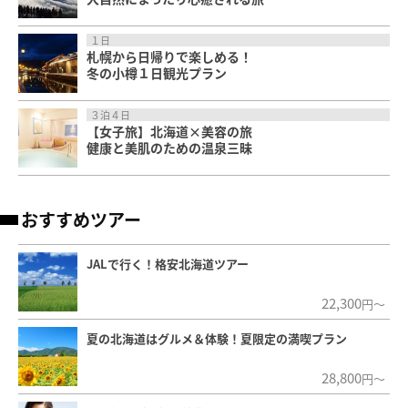
１日
札幌から日帰りで楽しめる！
冬の小樽１日観光プラン
３泊４日
【女子旅】北海道×美容の旅
健康と美肌のための温泉三昧
おすすめツアー
JALで行く！格安北海道ツアー
22,300
円～
夏の北海道はグルメ＆体験！夏限定の満喫プラン
28,800
円～