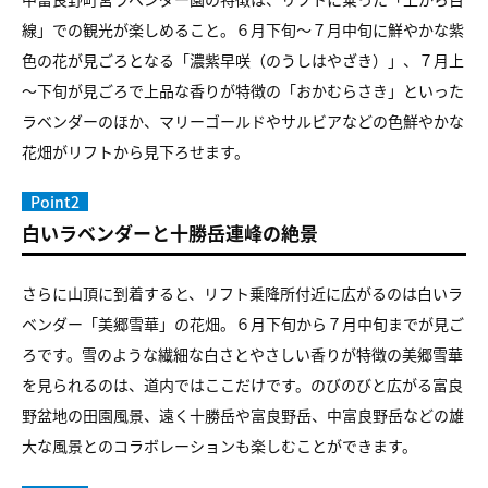
線」での観光が楽しめること。６月下旬～７月中旬に鮮やかな紫
色の花が見ごろとなる「濃紫早咲（のうしはやざき）」、７月上
～下旬が見ごろで上品な香りが特徴の「おかむらさき」といった
ラベンダーのほか、マリーゴールドやサルビアなどの色鮮やかな
花畑がリフトから見下ろせます。
Point2
白いラベンダーと十勝岳連峰の絶景
さらに山頂に到着すると、リフト乗降所付近に広がるのは白いラ
ベンダー「美郷雪華」の花畑。６月下旬から７月中旬までが見ご
ろです。雪のような繊細な白さとやさしい香りが特徴の美郷雪華
を見られるのは、道内ではここだけです。のびのびと広がる富良
野盆地の田園風景、遠く十勝岳や富良野岳、中富良野岳などの雄
大な風景とのコラボレーションも楽しむことができます。