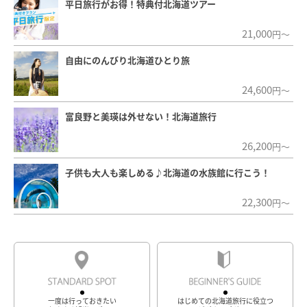
平日旅行がお得！特典付北海道ツアー
21,000
円～
自由にのんびり北海道ひとり旅
24,600
円～
富良野と美瑛は外せない！北海道旅行
26,200
円～
子供も大人も楽しめる♪北海道の水族館に行こう！
22,300
円～
一度は行っておきたい
はじめての北海道旅行に役立つ