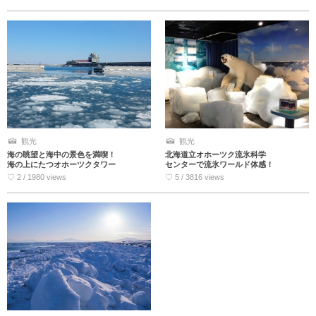
観光
観光
海の眺望と海中の景色を満喫！
北海道立オホーツク流氷科学
海の上にたつオホーツクタワー
センターで流氷ワールド体感！
♡ 2 / 1980 views
♡ 5 / 3816 views