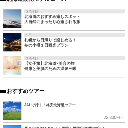
３泊４日
北海道のおすすめ癒しスポット
大自然にまったり心癒される旅
１日
札幌から日帰りで楽しめる！
冬の小樽１日観光プラン
３泊４日
【女子旅】北海道×美容の旅
健康と美肌のための温泉三昧
おすすめツアー
JALで行く！格安北海道ツアー
22,300
円～