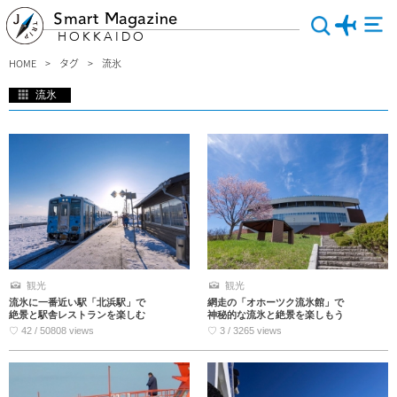
Smart Magazine
HOKKAIDO
HOME
タグ
流氷
流氷
今年こそは流氷を見てみたい！というあなたに、北海道で流氷を楽しむための情報
を集めましたよ！「いつ、何処へ、どうやって行ったらいいの？」厳冬シーズンの
北海道旅行はちょっぴり不安ですね…。流氷情報サイトのチェックや流氷船の情報
などご紹介します。あなたもぜひ、勇気をもって、流氷に逢いに行ってみましょ
う！
観光
観光
流氷に一番近い駅「北浜駅」で
網走の「オホーツク流氷館」で
絶景と駅舎レストランを楽しむ
神秘的な流氷と絶景を楽しもう
♡ 42 / 50808 views
♡ 3 / 3265 views