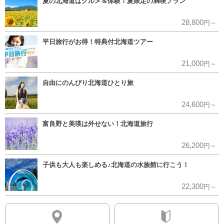
夏の北海道はグルメ＆体験！夏限定の満喫プラン
28,800
円～
平日旅行がお得！特典付北海道ツアー
21,000
円～
自由にのんびり北海道ひとり旅
24,600
円～
富良野と美瑛は外せない！北海道旅行
26,200
円～
子供も大人も楽しめる♪北海道の水族館に行こう！
22,300
円～