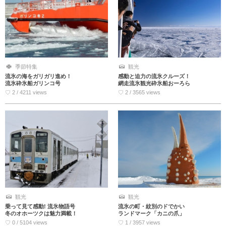
季節特集
観光
流氷の海をガリガリ進め！
感動と迫力の流氷クルーズ！
流氷砕氷船ガリンコ号
網走流氷観光砕氷船おーろら
♡ 2 / 4211 views
♡ 2 / 3565 views
観光
観光
乗って見て感動! 流氷物語号
流氷の町・紋別のドでかい
冬のオホーツクは魅力満載！
ランドマーク「カニの爪」
♡ 0 / 5104 views
♡ 1 / 3957 views