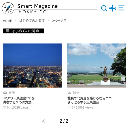
Smart Magazine
HOKKAIDO
HOME
はじめての北海道
2ページ目
はじめての北海道
未だ北海道へ行ったことのない人に、おすすめしたいスポットを紹介します。北海
道ならではの美しい景色を眺めながら、絶品グルメや定番観光地を巡り散策を楽し
む♪初めての北海道だからこそ、行くべき場所がたくさんあります。北海道初心者
の人でも、これを見れば大丈夫。是非！参考にしてください。
観光
観光
JRタワー展望室T38を
札幌で北海道を感じるならココ
満喫する３つの方法
さっぽろ羊ヶ丘展望台
♡ 6 / 10528 views
♡ 8 / 18961 views
<
2 / 2
>