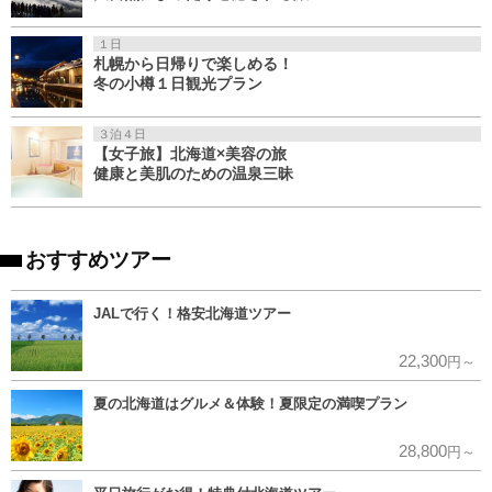
１日
札幌から日帰りで楽しめる！
冬の小樽１日観光プラン
３泊４日
【女子旅】北海道×美容の旅
健康と美肌のための温泉三昧
おすすめツアー
JALで行く！格安北海道ツアー
22,300
円～
夏の北海道はグルメ＆体験！夏限定の満喫プラン
28,800
円～