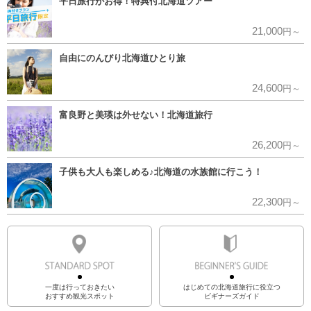
平日旅行がお得！特典付北海道ツアー
21,000
円～
自由にのんびり北海道ひとり旅
24,600
円～
富良野と美瑛は外せない！北海道旅行
26,200
円～
子供も大人も楽しめる♪北海道の水族館に行こう！
22,300
円～
一度は行っておきたい
はじめての北海道旅行に役立つ
おすすめ観光スポット
ビギナーズガイド