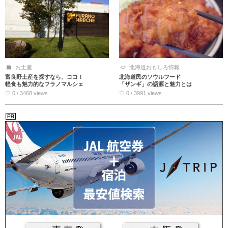
お土産
北海道おもしろ情報
富良野土産を探すなら、ココ！
北海道民のソウルフード
軽食も魅力的なフラノマルシェ
「ザンギ」の語源と魅力とは
♡ 0 / 3468 views
♡ 0 / 3991 views