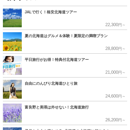
JALで行く！格安北海道ツアー
22,300
円～
夏の北海道はグルメ＆体験！夏限定の満喫プラン
28,800
円～
平日旅行がお得！特典付北海道ツアー
21,000
円～
自由にのんびり北海道ひとり旅
24,600
円～
富良野と美瑛は外せない！北海道旅行
26,200
円～