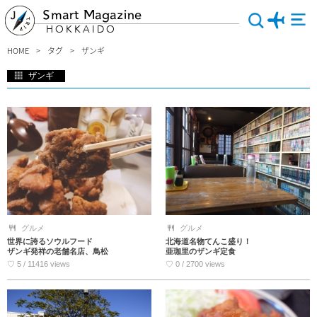
Smart Magazine
HOKKAIDO
HOME
タグ
ザンギ
ザンギ
北海道のご当地グルメと言ったら「ザンギ」ですね♪今や全国各地で味わうことが
できますが、やっぱりザンギ発祥の地で食べたいですよね！定食屋さんで白いご飯
と一緒にがっつり食べるもよし、ジョッキ片手につまむもよし、いろんなお店の味
比べをしてもいいですよね♪北海道のソールフード「ザンギ」をお楽しみくださ
い！
グルメ
グルメ
世界に誇るソウルフード
北海道名物てんこ盛り！
ザンギ発祥の老舗名店、鳥松
亜珈里のザンギ定食
♡ 5 / 11416 views
♡ 0 / 2700 views