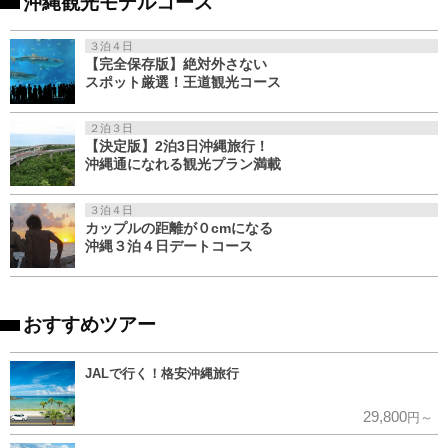
沖縄観光モデルコース
３泊４日
【完全保存版】絶対外さない
スポット厳選！王道観光コース
２泊３日
【決定版】2泊3日沖縄旅行！
沖縄通になれる観光プラン満載
３泊４日
カップルの距離が０cmになる
沖縄３泊４日デートコース
おすすめツアー
JALで行く！格安沖縄旅行
29,800
円～