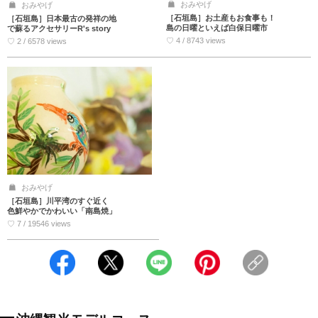
おみやげ
おみやげ
［石垣島］お土産もお食事も！
［石垣島］日本最古の発祥の地
島の日曜といえば白保日曜市
で蘇るアクセサリーR's story
♡ 4 / 8743 views
♡ 2 / 6578 views
おみやげ
［石垣島］川平湾のすぐ近く
色鮮やかでかわいい「南島焼」
♡ 7 / 19546 views