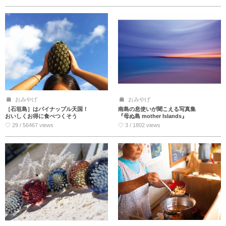
おみやげ
おみやげ
［石垣島］はパイナップル天国！
南島の息使いが聞こえる写真集
おいしくお得に食べつくそう
『母ぬ島 mother Islands』
♡ 29 / 56467 views
♡ 3 / 1802 views