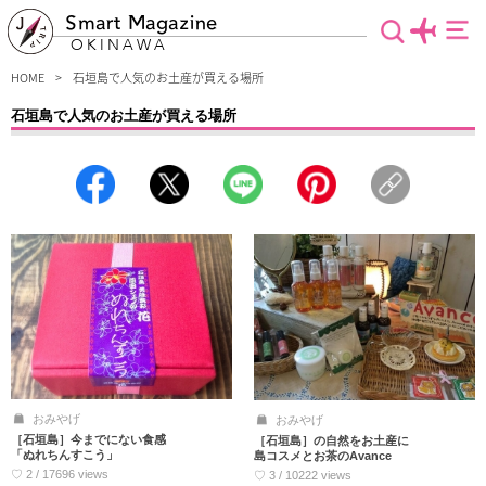
Smart Magazine
OKINAWA
HOME
石垣島で人気のお土産が買える場所
石垣島で人気のお土産が買える場所
観光地としても人気の八重山諸島・石垣島の人気のお土産スポット特集！石垣島の
お土産と言えば、有名な石垣牛や海水塩、パイナップルなどを使った商品ですが、
他にも八重山の伝統工芸品やスパイシーな調味料、化粧品などがありバラエティに
富んでいます。そんな魅力的なお土産が買えるスポットを厳選して紹介します。
おみやげ
おみやげ
［石垣島］今までにない食感
［石垣島］の自然をお土産に
「ぬれちんすこう」
島コスメとお茶のAvance
♡ 2 / 17696 views
♡ 3 / 10222 views