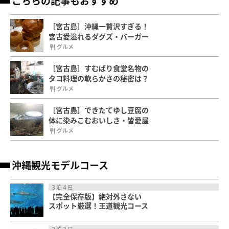
こちらの記事もおすすめ
［宮古島］沖縄一贅沢すぎる！
宮古愛溢れるダグズ・バーガー
グルメ
［宮古島］すむばり食堂名物の
タコ料理の軟らかさの秘密は？
グルメ
［宮古島］できたてゆし豆腐の
体に染みこむおいしさ・皆愛屋
グルメ
沖縄観光モデルコース
３泊４日
【完全保存版】絶対外さない
スポット厳選！王道観光コース
２泊３日