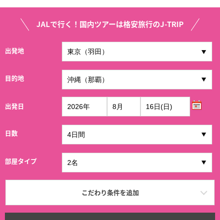
JALで行く！国内ツアーは格安旅行のJ-TRIP
出発地
目的地
出発日
日数
部屋タイプ
こだわり条件を追加