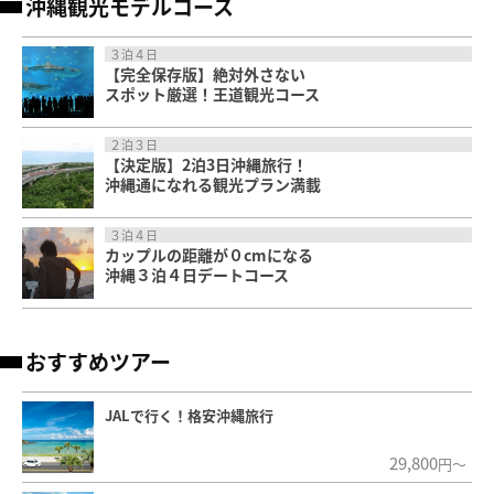
沖縄観光モデルコース
３泊４日
【完全保存版】絶対外さない
スポット厳選！王道観光コース
２泊３日
【決定版】2泊3日沖縄旅行！
沖縄通になれる観光プラン満載
３泊４日
カップルの距離が０cmになる
沖縄３泊４日デートコース
おすすめツアー
JALで行く！格安沖縄旅行
29,800
円～