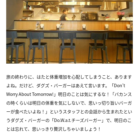
旅の終わりに、はたと体重増加を心配してしまうこと、あります
よね。
だけど、ダグズ・バーガーはあえて言います。
「Don’t
Worry About Tomorrow!」
明日のことは気にするな！
「バカンス
の時くらいは明日の体重を気にしないで、
思いっ切り旨いバーガ
ーが食べたいよね！」
というスタッフとの会話から生まれたとい
う
ダグズ・バーガーの「Do.W.a.t.チーズバーガー」で、
明日のこ
とは忘れて、思いっきり贅沢しちゃいましょう！