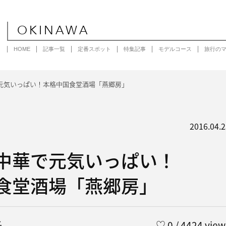
OKINAWA
HOME
記事一覧
定番スポット
特集記事
モデルコース
旅行の
元気いっぱい！本格中国食堂酒場「燕郷房」
2016.04.2
中華で元気いっぱい！
食堂酒場「燕郷房」
子
♡
0
/ 4424 view