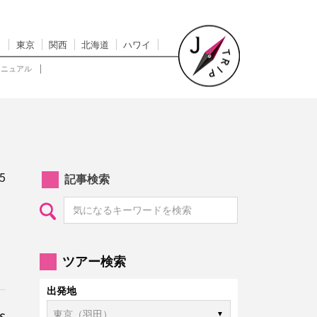
東京
関西
北海道
ハワイ
マニュアル
5
記事検索
ツアー検索
出発地
s