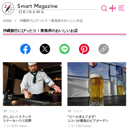
Smart Magazine
OKINAWA
HOME
沖縄旅行にぴったり！東海岸のおいしいお店
沖縄旅行にぴったり！東海岸のおいしいお店
沖縄東海岸で出会えるおすすめグルメ店をご紹介します。絶景のドライブコースや
気軽に行ける離島がたくさんある東海岸。ドライブの合間のひと時に行く絶景おし
ゃれカフェや離島で味わうご当地グルメなんていかがでしょうか。海の駅やテーマ
パークのグルメは家族旅行にもピッタリです♪
グルメ
グルメ
少し上いくＡランチ
”ビール冷えてます”
ステーキハウス四季
コスパが最高のビアガーデン
♡ 0 / 3241 views
♡ 0 / 1403 views